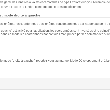
 gérer des fenêtres à volets escamotables de type Explorateur (voir l'exemple 
 oeuvre lorsque la fenêtre comporte des barres de défilement.
et mode droite à gauche
 fenêtres, les coordonnées des fenêtres sont déterminées par rapport au point d'
à gauche" est activé pour l'application, les coordonnées sont inversées et le point d
t, dans ce mode les coordonnées horizontales manipulées par les commandes suivan
r le mode "droite à gauche", reportez-vous au manuel Mode Développement et à l