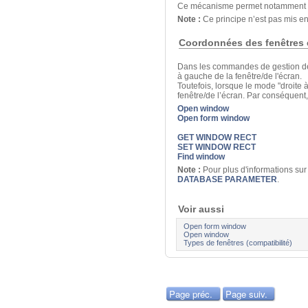
Ce mécanisme permet notamment de
Note :
Ce principe n’est pas mis en
Coordonnées des fenêtres 
Dans les commandes de gestion des
à gauche de la fenêtre/de l'écran.
Toutefois, lorsque le mode "droite 
fenêtre/de l’écran. Par conséquen
Open window
Open form window
GET WINDOW RECT
SET WINDOW RECT
Find window
Note :
Pour plus d'informations su
DATABASE PARAMETER
.
Voir aussi
Open form window
Open window
Types de fenêtres (compatibilité)
Page préc.
Page suiv.