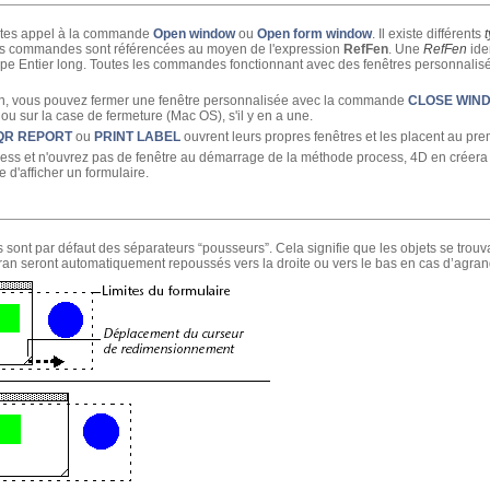
faites appel à la commande
Open window
ou
Open form window
. Il existe différents
ces commandes sont référencées au moyen de l'expression
RefFen
. Une
RefFen
ide
type Entier long. Toutes les commandes fonctionnant avec des fenêtres personnali
in, vous pouvez fermer une fenêtre personnalisée avec la commande
CLOSE WIN
 sur la case de fermeture (Mac OS), s'il y en a une.
QR REPORT
ou
PRINT LABEL
ouvrent leurs propres fenêtres et les placent au pre
ss et n'ouvrez pas de fenêtre au démarrage de la méthode process, 4D en créera
e d'afficher un formulaire.
s sont par défaut des séparateurs “pousseurs”. Cela signifie que les objets se trou
écran seront automatiquement repoussés vers la droite ou vers le bas en cas d’agran