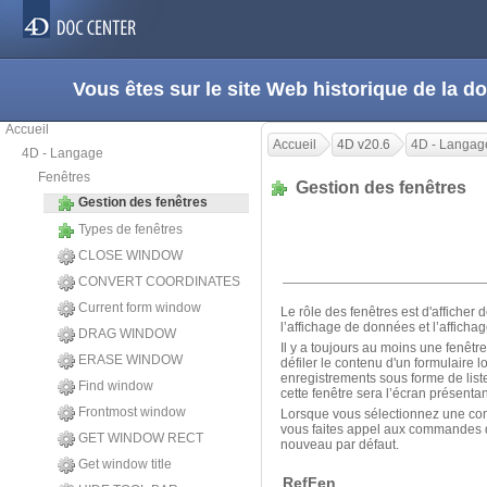
Vous êtes sur le site Web historique de la
Accueil
Accueil
4D v20.6
4D - Langag
4D - Langage
Fenêtres
Gestion des fenêtres
Gestion des fenêtres
Types de fenêtres
CLOSE WINDOW
CONVERT COORDINATES
Current form window
Le rôle des fenêtres est d'afficher 
l’affichage de données et l’affichag
DRAG WINDOW
Il y a toujours au moins une fenêtre
ERASE WINDOW
défiler le contenu d'un formulaire 
enregistrements sous forme de liste
Find window
cette fenêtre sera l’écran présentan
Frontmost window
Lorsque vous sélectionnez une com
vous faites appel aux commandes qu
GET WINDOW RECT
nouveau par défaut.
Get window title
RefFen