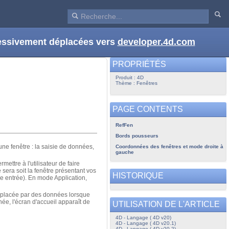
ressivement déplacées vers
developer.4d.com
PROPRIÉTÉS
Produit : 4D
Thème : Fenêtres
PAGE CONTENTS
RefFen
Bords pousseurs
’une fenêtre : la saisie de données,
Coordonnées des fenêtres et mode droite à
gauche
mettre à l'utilisateur de faire
 sera soit la fenêtre présentant vos
HISTORIQUE
re entrée). En mode Application,
mplacée par des données lorsque
e, l'écran d'accueil apparaît de
UTILISATION DE L'ARTICLE
4D - Langage ( 4D v20)
4D - Langage ( 4D v20.1)
4D - Langage ( 4D v20.2)