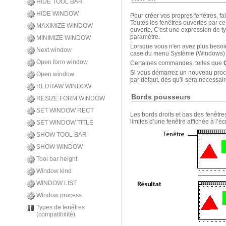
HIDE TOOL BAR
HIDE WINDOW
Pour créer vos propres fenêtres, 
Toutes les fenêtres ouvertes par 
MAXIMIZE WINDOW
ouverte. C'est une expression de 
paramètre.
MINIMIZE WINDOW
Lorsque vous n'en avez plus beso
Next window
case du menu Système (Windows) ou
Open form window
Certaines commandes, telles que
Si vous démarrez un nouveau proce
Open window
par défaut, dès qu'il sera nécessair
REDRAW WINDOW
Bords pousseurs
RESIZE FORM WINDOW
SET WINDOW RECT
Les bords droits et bas des fenêtre
limites d’une fenêtre affichée à l’
SET WINDOW TITLE
SHOW TOOL BAR
SHOW WINDOW
Tool bar height
Window kind
WINDOW LIST
Window process
Types de fenêtres
(compatibilité)