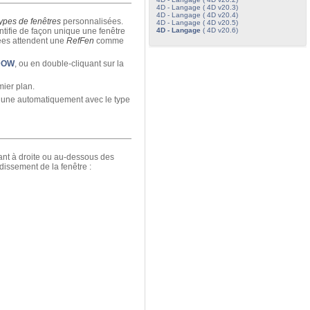
4D - Langage ( 4D v20.3)
4D - Langage ( 4D v20.4)
types de fenêtres
personnalisées.
4D - Langage ( 4D v20.5)
4D - Langage
( 4D v20.6)
ntifie de façon unique une fenêtre
sées attendent une
RefFen
comme
DOW
, ou en double-cliquant sur la
mier plan.
 une automatiquement avec le type
vant à droite ou au-dessous des
dissement de la fenêtre :