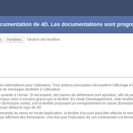
 documentation de 4D. Les documentations sont prog
e
Fenêtres
Gestion des fenêtres
des informations pour l'utilisateur. Trois actions principales nécessitent l’affichage d
e de messages destinés à l’utilisateur.
 ouverte à l’écran. Si nécessaire, des barres de défilement sont ajoutées, afin de per
lorsque celui-ci est plus grand que la fenêtre. En mode Développement, cette fenêtre
 (formulaire sortie), soit la fenêtre proposant un enregistrement en saisie (formulai
t par défaut le logo de 4D.
mande de menu en mode Application, la fenêtre d'accueil peut être effacée et re
i affichent des formulaires. Une fois que l'exécution de ces commandes est terminé