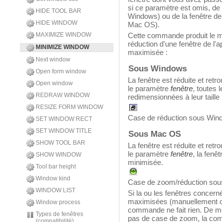
si ce paramètre est omis, de 
HIDE TOOL BAR
Windows) ou de la fenêtre de
HIDE WINDOW
Mac OS).
MAXIMIZE WINDOW
Cette commande produit le mê
réduction d'une fenêtre de l'
MINIMIZE WINDOW
maximisée :
Next window
Sous Windows
Open form window
La fenêtre est réduite et retro
Open window
le paramètre
fenêtre
, toutes 
REDRAW WINDOW
redimensionnées à leur taille i
RESIZE FORM WINDOW
Case de réduction sous Win
SET WINDOW RECT
SET WINDOW TITLE
Sous Mac OS
SHOW TOOL BAR
La fenêtre est réduite et retro
le paramètre
fenêtre
, la fenê
SHOW WINDOW
minimisée.
Tool bar height
Window kind
Case de zoom/réduction so
WINDOW LIST
Si la ou les fenêtres concern
maximisées (manuellement ou
Window process
commande ne fait rien. De m
Types de fenêtres
pas de case de zoom, la comm
(compatibilité)