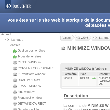
Vous êtes sur le site Web historique de la doc
déplacées 
Accueil
Accueil
4D v20.6
4D - Langag
4D - Langage
Fenêtres
MINIMIZE WIND
Gestion des fenêtres
Types de fenêtres
CLOSE WINDOW
MINIMIZE WINDOW {( fenêtre )}
CONVERT COORDINATES
Current form window
Paramètre
Type
Descript
fenêtre
RefFen
Numéro de
DRAG WINDOW
(Windows
OS)
ERASE WINDOW
Find window
Description
Frontmost window
GET WINDOW RECT
La commande
MINIMIZE 
fenêtre dont vous avez pass
Get window title