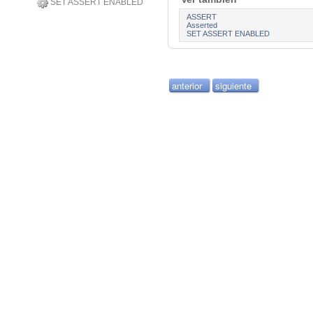
SET ASSERT ENABLED
ASSERT
Asserted
SET ASSERT ENABLED
anterior
siguiente