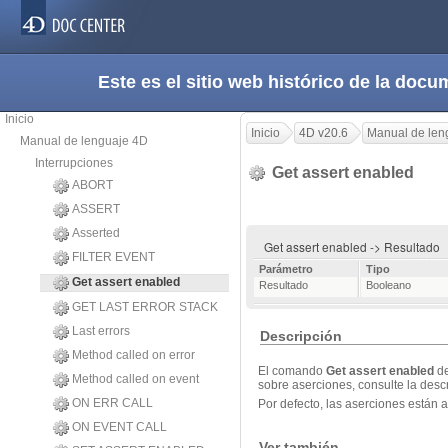
Este es el sitio web histórico de la do
Inicio
Inicio
4D v20.6
Manual de len
Manual de lenguaje 4D
Interrupciones
Get assert enabled
ABORT
ASSERT
Asserted
Get assert enabled -> Resultado
FILTER EVENT
Parámetro
Tipo
Get assert enabled
Resultado
Booleano
GET LAST ERROR STACK
Last errors
Descripción
Method called on error
El comando
Get assert enabled
de
Method called on event
sobre aserciones, consulte la des
ON ERR CALL
Por defecto, las aserciones están
ON EVENT CALL
Ver también