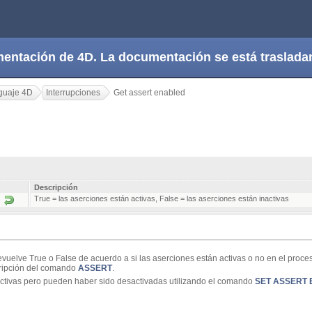
cumentación de 4D. La documentación se está trasla
guaje 4D
Interrupciones
Get assert enabled
Descripción
True = las aserciones están activas, False = las aserciones están inactivas
vuelve True o False de acuerdo a si las aserciones están activas o no en el proce
cripción del comando
ASSERT
.
 activas pero pueden haber sido desactivadas utilizando el comando
SET ASSERT