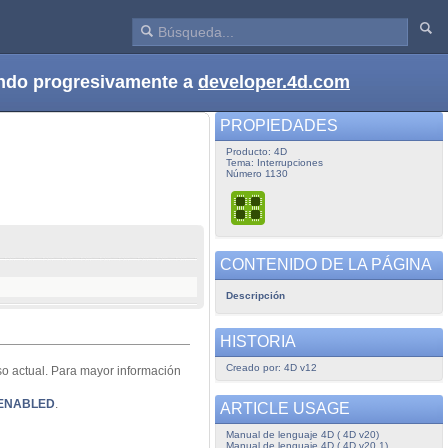
dando progresivamente a
developer.4d.com
PROPIEDADES
Producto: 4D
Tema: Interrupciones
Número 1130
CONTENIDO DE LA PÁGINA
Descripción
HISTORIA
Creado por: 4D v12
so actual. Para mayor información
 ENABLED
.
ARTICLE USAGE
Manual de lenguaje 4D ( 4D v20)
Manual de lenguaje 4D ( 4D v20.1)