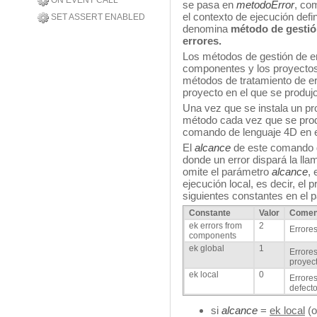
ON EVENT CALL
se pasa en
metodoError
, co
el contexto de ejecución defi
SET ASSERT ENABLED
denomina
método de gestió
errores.
Los métodos de gestión de er
componentes y los proyectos 
métodos de tratamiento de er
proyecto en el que se produjo 
Una vez que se instala un pro
método cada vez que se produ
comando de lenguaje 4D en el
El
alcance
de este comando d
donde un error dispará la ll
omite el parámetro
alcance
,
ejecución local, es decir, el
siguientes constantes en el
Constante
Valor
Comen
ek errors from
2
Errore
components
ek global
1
Errores
proyec
ek local
0
Errores
defecto
si
alcance
=
ek local
(o