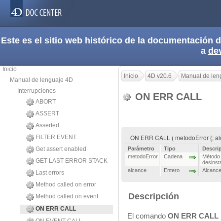
Este es el sitio web histórico de la documentación
a
de
Inicio
Inicio
4D v20.6
Manual de len
Manual de lenguaje 4D
Interrupciones
ON ERR CALL
ABORT
ASSERT
Asserted
ON ERR CALL ( metodoError {; al
FILTER EVENT
Get assert enabled
Parámetro
Tipo
Descri
metodoError
Cadena
Método 
GET LAST ERROR STACK
desinst
alcance
Entero
Alcance
Last errors
Method called on error
Descripción
Method called on event
ON ERR CALL
El comando
ON ERR CALL