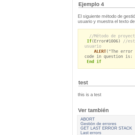
Ejemplo 4
El siguiente método de gestió
usuario y muestra el texto del
//Método de proyect
If
(Error#1006)
//est
usuario
ALERT
("The error 
code in question is: 
End if
test
this is a test
Ver también
ABORT
Gestión de errores
GET LAST ERROR STACK
Last errors