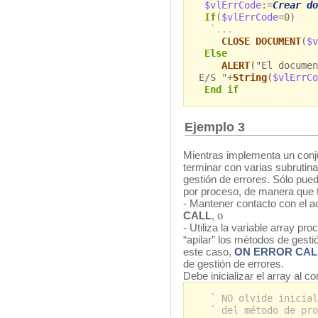
$vlErrCode
:=
Crear do
If
(
$vlErrCode
=0)
`...
CLOSE DOCUMENT
(
$v
Else
ALERT
("El documen
E/S "+
String
(
$vlErrCo
End if
Ejemplo 3
Mientras implementa un conj
terminar con varias subrutin
gestión de errores. Sólo pue
por proceso, de manera que 
- Mantener contacto con el a
CALL
, o
- Utiliza la variable array pr
“apilar” los métodos de gest
este caso,
ON ERROR CAL
de gestión de errores.
Debe inicializar el array al 
` NO olvide inicial
` del método de pro