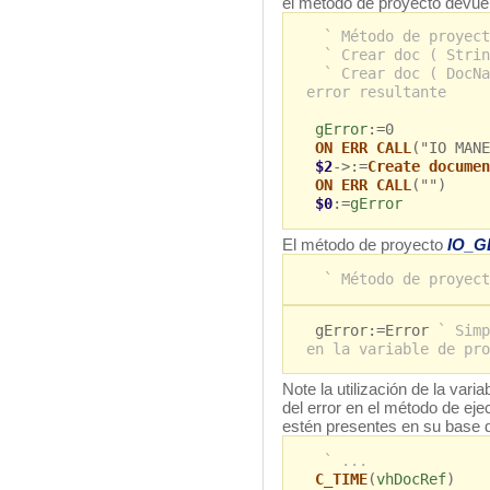
el método de proyecto devuelv
` Método de proyect
` Crear doc ( Strin
` Crear doc ( DocNa
error resultante
gError
:=0
ON ERR CALL
("IO MANE
$2
->:=
Create documen
ON ERR CALL
("")
$0
:=
gError
El método de proyecto
IO_
` Método de proyect
gError:=Error
` Simp
en la variable de pro
Note la utilización de la vari
del error en el método de ej
estén presentes en su base d
` ...
C_TIME
(
vhDocRef
)