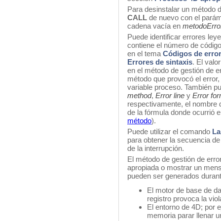
Para desinstalar un método d
CALL
de nuevo con el pará
cadena vacía en
metodoErro
Puede identificar errores ley
contiene el número de código 
en el tema
Códigos de erro
Errores de sintaxis
. El valo
en el método de gestión de err
método que provocó el error, 
variable proceso. También p
method
,
Error line
y
Error fo
respectivamente, el nombre d
de la fórmula donde ocurrió e
método
).
Puede utilizar el comando
La
para obtener la secuencia de e
de la interrupción.
El método de gestión de erro
apropiada o mostrar un mensa
pueden ser generados durant
El motor de base de d
registro provoca la viol
El entorno de 4D; por e
memoria parar llenar u