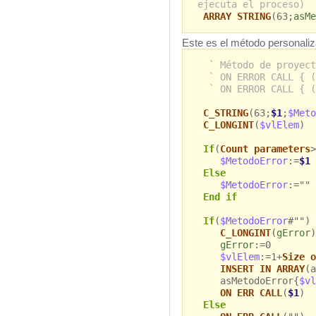
ejecuta el proceso)
ARRAY STRING
(63;
asMe
Este es el método personali
` Método de proyect
` ON ERROR CALL { (
` ON ERROR CALL { (
C_STRING
(63;
$1
;
$Meto
C_LONGINT
(
$vlElem
)
If
(
Count parameters
>
$MetodoError
:=
$1
Else
$MetodoError
:=""
End if
If
(
$MetodoError
#"")
C_LONGINT
(
gError
)
gError
:=0
$vlElem
:=1+
Size o
INSERT IN ARRAY
(a
asMetodoError{
$vl
ON ERR CALL
(
$1
)
Else