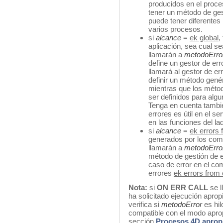
producidos en el proce
tener un método de ges
puede tener diferentes
varios procesos.
si
alcance
=
ek global
,
aplicación, sea cual s
llamarán a
metodoErro
define un gestor de er
llamará al gestor de e
definir un método genér
mientras que los métod
ser definidos para alg
Tenga en cuenta tambi
errores es útil en el s
en las funciones del lad
si
alcance
=
ek errors
generados por los comp
llamarán a
metodoErro
método de gestión de e
caso de error en el co
errores
ek errors fro
Nota:
si
ON ERR CALL
se 
ha solicitado ejecución apro
verifica si
metodoError
es hi
compatible con el modo aprop
sección
Procesos 4D apropi