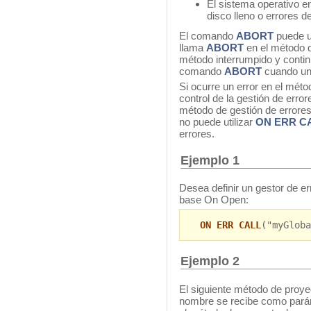
El sistema operativo en
disco lleno o errores d
El comando
ABORT
puede ut
llama
ABORT
en el método d
método interrumpido y continú
comando
ABORT
cuando un 
Si ocurre un error en el méto
control de la gestión de erro
método de gestión de errores
no puede utilizar
ON ERR C
errores.
Ejemplo 1
Desea definir un gestor de er
base On Open:
ON ERR CALL
("myGloba
Ejemplo 2
El siguiente método de proye
nombre se recibe como parám