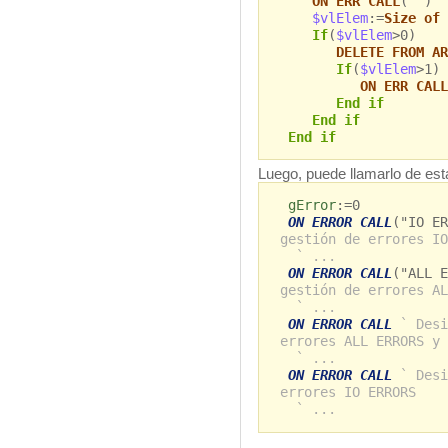
ON ERR CALL
("")
$vlElem
:=
Size of 
If
(
$vlElem
>0)
DELETE FROM AR
If
(
$vlElem
>1)
ON ERR CALL
End if
End if
End if
Luego, puede llamarlo de es
gError
:=0
ON ERROR CALL
("IO E
gestión de errores IO
` ...
ON ERROR CALL
("ALL 
gestión de errores AL
` ...
ON ERROR CALL
` Desi
errores ALL ERRORS y 
` ...
ON ERROR CALL
` Desi
errores IO ERRORS
` ...