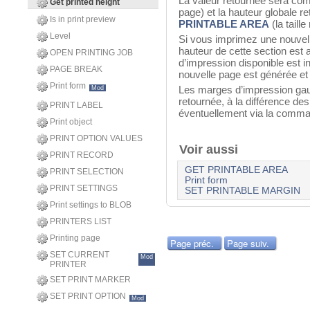
La valeur retournée sera comp
Get printed height
page) et la hauteur globale 
Is in print preview
PRINTABLE AREA
(la tail
Level
Si vous imprimez une nouvel
hauteur de cette section est a
OPEN PRINTING JOB
d’impression disponible est in
PAGE BREAK
nouvelle page est générée et 
Print form
Les marges d’impression gauch
Mod
retournée, à la différence des
PRINT LABEL
éventuellement via la comm
Print object
PRINT OPTION VALUES
Voir aussi
PRINT RECORD
GET PRINTABLE AREA
PRINT SELECTION
Print form
PRINT SETTINGS
SET PRINTABLE MARGIN
Print settings to BLOB
PRINTERS LIST
Printing page
Page préc.
Page suiv.
SET CURRENT
Mod
PRINTER
SET PRINT MARKER
SET PRINT OPTION
Mod