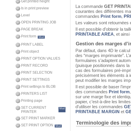
Get printed height
La commande
GET PRINT
Is in print preview
courantes des différentes marg
Level
commandes
Print form
,
PR
OPEN PRINTING JOB
Les valeurs sont retournées e
Il est possible d’obtenir la tai
PAGE BREAK
PRINTABLE AREA
, et ains
Print form
Mod
Gestion des marges d’
PRINT LABEL
Par défaut, dans 4D le calcul
Print object
des “marges imprimante”. L’
PRINT OPTION VALUES
formulaires s’adaptent auto
(puisque positionnés dans la 
PRINT RECORD
cas des formulaires pré-impri
PRINT SELECTION
précisément les éléments à 
PRINT SETTINGS
peut modifier les marges imp
Il est possible de baser l’imp
Print settings to BLOB
des commandes
Print form
PRINTERS LIST
sur une marge fixe et identi
Printing page
papier, c’est-à-dire les limites
d’utiliser les commandes
GE
SET CURRENT
Mod
PRINTABLE MARGIN
et
GE
PRINTER
SET PRINT MARKER
Terminologie des imp
SET PRINT OPTION
Mod