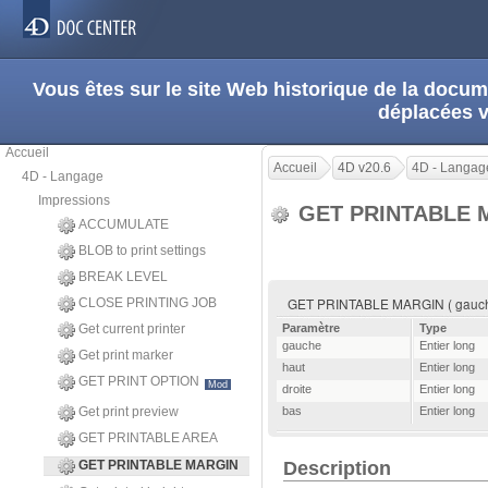
Vous êtes sur le site Web historique de la doc
déplacées 
Accueil
Accueil
4D v20.6
4D - Langag
4D - Langage
Impressions
GET PRINTABLE 
ACCUMULATE
BLOB to print settings
BREAK LEVEL
GET PRINTABLE MARGIN ( gauche ;
CLOSE PRINTING JOB
Get current printer
Paramètre
Type
gauche
Entier long
Get print marker
haut
Entier long
GET PRINT OPTION
Mod
droite
Entier long
Get print preview
bas
Entier long
GET PRINTABLE AREA
GET PRINTABLE MARGIN
Description