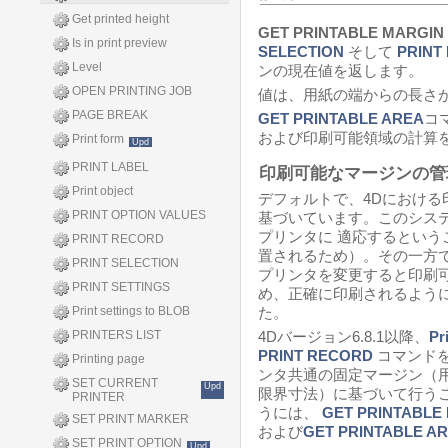
Get printed height
GET PRINTABLE MARGIN
Is in print preview
SELECTION
そして
PRINT
Level
ンの現在値を返します。
OPEN PRINTING JOB
値は、用紙の端からの長さ
PAGE BREAK
GET PRINTABLE AREA
コ
および印刷可能領域の計算
Print form
Upd
PRINT LABEL
印刷可能なマージンの管
Print object
デフォルトで、4Dにおける
PRINT OPTION VALUES
基づいています。このシス
プリンタに 適応するとい
PRINT RECORD
置されるため）。その一方
PRINT SELECTION
プリンタを変更すると印刷
PRINT SETTINGS
め、正確に印刷されるよう
Print settings to BLOB
た。
PRINTERS LIST
4Dバージョン6.8.1以降、
Pr
PRINT RECORD
コマンド
Printing page
ンタ共通の固定マージン（
SET CURRENT
Upd
限界寸法）に基づいて行う
PRINTER
うには、
GET PRINTABLE
SET PRINT MARKER
および
GET PRINTABLE A
SET PRINT OPTION
Upd