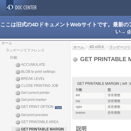
ここは旧式の4DドキュメントWebサイトです。最新
い→
d
ホーム
4D v20.6
ホーム
ランゲージリ
ランゲージリファレンス
印刷
GET PRINTABLE 
ACCUMULATE
BLOB to print settings
BREAK LEVEL
GET PRINTABLE MARGIN ( left ; top
CLOSE PRINTING JOB
引数
型
Get current printer
left
倍長整数
Get print marker
top
倍長整数
GET PRINT OPTION
right
倍長整数
Upd
bottom
倍長整数
Get print preview
GET PRINTABLE AREA
説明
GET PRINTABLE MARGIN