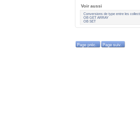
Voir aussi
Conversions de type entre les collect
OB GET ARRAY
OB SET
Page préc.
Page suiv.