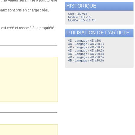
t
, sa valeur sera mise à jour. Si elle
HISTORIQUE
aux sont pris en charge : réel,
Créé : 4D v14
Modifié : 4D v15
Modifié : 4D v16 R4
est créé et associé à la propriété.
UTILISATION DE L'ARTICLE
4D - Langage ( 4D v20)
4D - Langage ( 4D v20.1)
4D - Langage ( 4D v20.2)
4D - Langage ( 4D v20.3)
4D - Langage ( 4D v20.4)
4D - Langage ( 4D v20.5)
4D - Langage
( 4D v20.6)