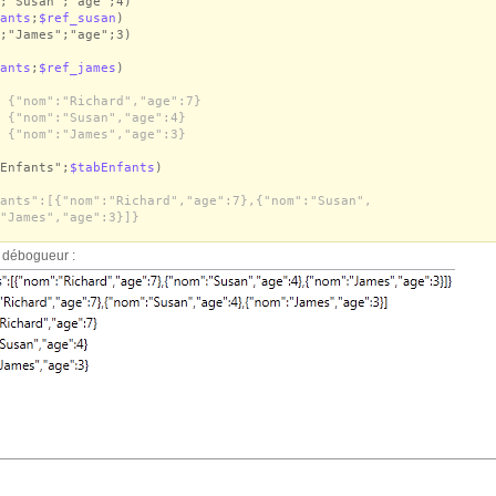
;"Susan";"age";4)
ants
;
$ref_susan
)
;"James";"age";3)
ants
;
$ref_james
)
 {"nom":"Richard","age":7}
 {"nom":"Susan","age":4}
 {"nom":"James","age":3}
Enfants";
$tabEnfants
)
ants":[{"nom":"Richard","age":7},{"nom":"Susan",
"James","age":3}]}
e débogueur :