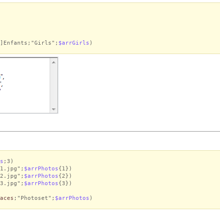
]Enfants;"Girls";
$arrGirls
)
s
;3)
1.jpg";
$arrPhotos
{1})
2.jpg";
$arrPhotos
{2})
3.jpg";
$arrPhotos
{3})
aces
;"Photoset";
$arrPhotos
)