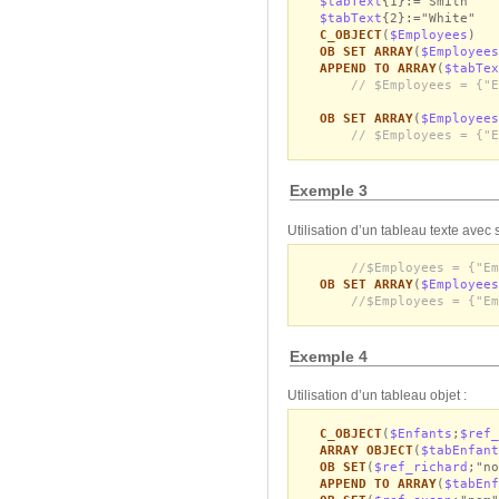
$tabText
{1}:="Smith"
$tabText
{2}:="White"
C_OBJECT
(
$Employees
)
OB SET ARRAY
(
$Employees
APPEND TO ARRAY
(
$tabTex
// $Employees = {"E
OB SET ARRAY
(
$Employees
// $Employees = {"E
Exemple 3
Utilisation d’un tableau texte avec 
//$Employees = {"Em
OB SET ARRAY
(
$Employee
//$Employees = {"Em
Exemple 4
Utilisation d’un tableau objet :
C_OBJECT
(
$Enfants
;
$ref_
ARRAY OBJECT
(
$tabEnfant
OB SET
(
$ref_richard
;"no
APPEND TO ARRAY
(
$tabEnf