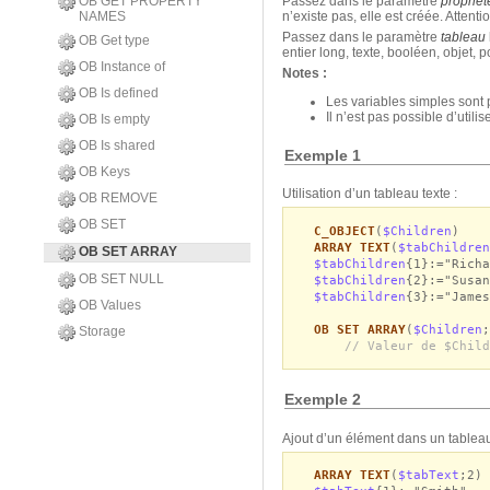
OB GET PROPERTY
Passez dans le paramètre
propriét
NAMES
n’existe pas, elle est créée. Attent
Passez dans le paramètre
tableau
OB Get type
entier long, texte, booléen, objet, 
OB Instance of
Notes :
OB Is defined
Les variables simples sont
Il n’est pas possible d’util
OB Is empty
OB Is shared
Exemple 1
OB Keys
Utilisation d’un tableau texte :
OB REMOVE
OB SET
C_OBJECT
(
$Children
)
ARRAY TEXT
(
$tabChildren
OB SET ARRAY
$tabChildren
{1}:="Richa
OB SET NULL
$tabChildren
{2}:="Susan
$tabChildren
{3}:="James
OB Values
OB SET ARRAY
(
$Children
;
Storage
// Valeur de $Child
Exemple 2
Ajout d’un élément dans un tableau
ARRAY TEXT
(
$tabText
;2)