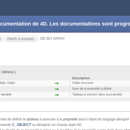
 documentation de 4D. Les documentations sont prog
e
Objets (Langage)
OB SET ARRAY
; tableau )
Description
bjet
,
Objet
Objet structuré
Nom de la propriété à définir
,
Variable
Tableau à stocker dans la propriété
met de définir le
tableau
à associer à la
propriété
dans l’objet de langage désigné
commande
C_OBJECT
ou désigner un champ objet 4D.