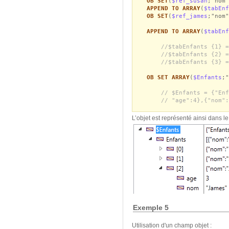
OB SET
(
$ref_susan
;"nom"
APPEND TO ARRAY
(
$tabEnf
OB SET
(
$ref_james
;"nom"
APPEND TO ARRAY
(
$tabEnf
//$tabEnfants {1} =
//$tabEnfants {2} =
//$tabEnfants {3} =
OB SET ARRAY
(
$Enfants
;"
// $Enfants = {"Enf
// "age":4},{"nom":
L’objet est représenté ainsi dans l
Exemple 5
Utilisation d'un champ objet :