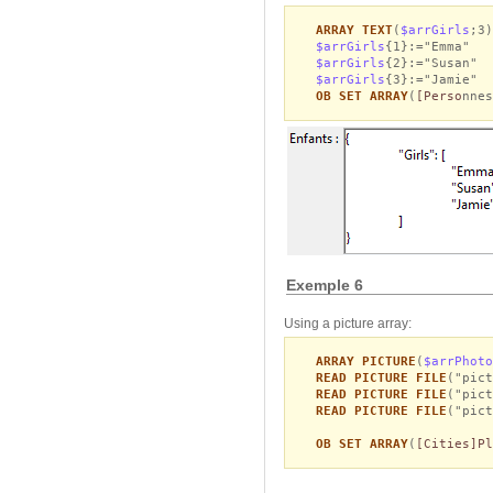
ARRAY TEXT
(
$arrGirls
;3)
$arrGirls
{1}:="Emma"
$arrGirls
{2}:="Susan"
$arrGirls
{3}:="Jamie"
OB SET ARRAY
(
[Perso
nnes
Exemple 6
Using a picture array:
ARRAY PICTURE
(
$arrPhoto
READ PICTURE FILE
("pict
READ PICTURE FILE
("pict
READ PICTURE FILE
("pict
OB SET ARRAY
(
[Cities]Pl