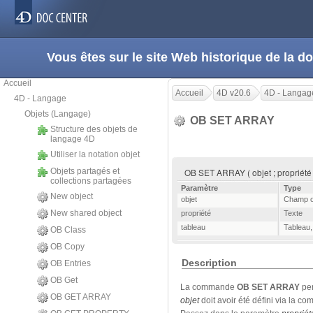
Vous êtes sur le site Web historique de la
Accueil
Accueil
4D v20.6
4D - Langag
4D - Langage
Objets (Langage)
OB SET ARRAY
Structure des objets de
langage 4D
Utiliser la notation objet
Objets partagés et
OB SET ARRAY ( objet ; propriété 
collections partagées
Paramètre
Type
New object
objet
Champ o
New shared object
propriété
Texte
tableau
Tableau
OB Class
OB Copy
Description
OB Entries
OB Get
La commande
OB SET ARRAY
per
OB GET ARRAY
objet
doit avoir été défini via la 