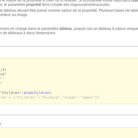
é
le libellé de la propriété à créer ou à modifier. Si la propriété existe déjà dans
obje
ion, le paramètre
propriété
tient compte des majuscules/minuscules.
le tableau devant être passé comme valeur de la propriété. Plusieurs types de table
pointeur ou image.
 prises en charge dans le paramètre
tableau
, auquel cas un tableau à valeur unique 
iser de tableaux à deux dimensions.
;3)
rd"
"
"
"Children";
$tabChildren
)
ren = {"Children":["Richard","Susan","James"]}
 :