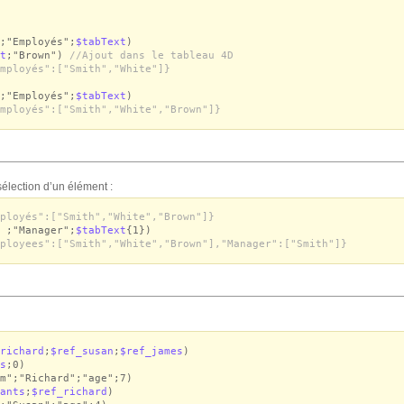
;"Employés";
$tabText
)
t
;"Brown")
//Ajout dans le tableau 4D
mployés":["Smith","White"]}
;"Employés";
$tabText
)
mployés":["Smith","White","Brown"]}
sélection d’un élément :
ployés":["Smith","White","Brown"]}
s
;"Manager";
$tabText
{1})
ployees":["Smith","White","Brown"],"Manager":["Smith"]}
richard
;
$ref_susan
;
$ref_james
)
s
;0)
m";"Richard";"age";7)
ants
;
$ref_richard
)