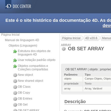
Este é o site histórico da documentação 4D. As
dev
Página Inicial
Página Inicial
4D v20.6
Manua
Manual de linguagem 4D
ARRAY
Objetos (Linguagem)
OB SET ARRAY
Estrutura dos objetos de
linguagem 4D
Usar notação padrão objeto
Objetos compartidos e
OB SET ARRAY ( objeto ; propried
Coleções compartidas
New object
Parâmetro
Tipo
objeto
Campo Objeto
,
Objet
New shared object
propriedade
Texto
OB Class
array
Array
,
Variável
OB Copy
OB Entries
Descrição
OB Get
OB GET ARRAY