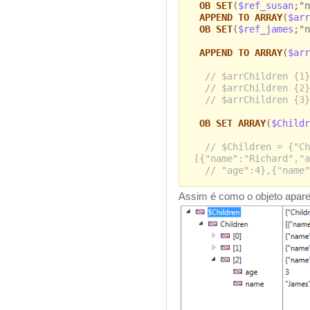
OB SET
(
$ref_susan
;"n
APPEND TO ARRAY
(
$arr
OB SET
(
$ref_james
;"n
APPEND TO ARRAY
(
$arr
// $arrChildren {1}
// $arrChildren {2}
// $arrChildren {3}
OB SET ARRAY
(
$Childr
// $Children = {"Ch
[{"name":"Richard","a
// "age":4},{"name"
Assim é como o objeto apare