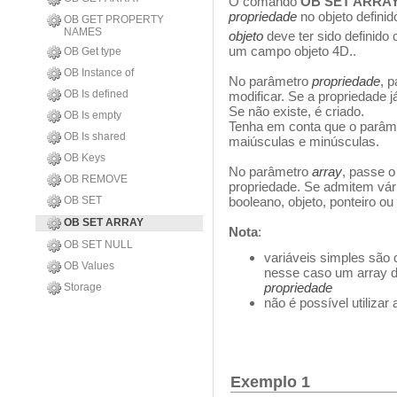
O comando
OB SET ARRA
propriedade
no objeto defini
OB GET PROPERTY
NAMES
objeto
deve ter sido definid
um campo objeto 4D..
OB Get type
OB Instance of
No parâmetro
propriedade
, 
OB Is defined
modificar. Se a propriedade 
Se não existe, é criado.
OB Is empty
Tenha em conta que o parâm
OB Is shared
maiúsculas e minúsculas.
OB Keys
No parâmetro
array
, passe o
OB REMOVE
propriedade. Se admitem vários
OB SET
booleano, objeto, ponteiro o
OB SET ARRAY
Nota
:
OB SET NULL
variáveis simples são
OB Values
nesse caso um array d
propriedade
Storage
não é possível utiliza
Exemplo 1