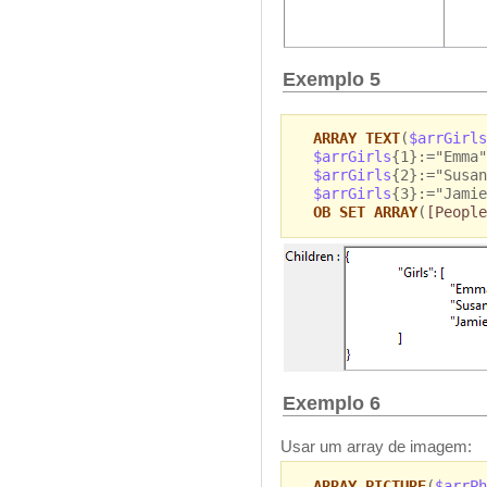
Exemplo 5
ARRAY TEXT
(
$arrGirls
$arrGirls
{1}:="Emma"
$arrGirls
{2}:="Susan
$arrGirls
{3}:="Jamie
OB SET ARRAY
(
[People
Exemplo 6
Usar um array de imagem:
ARRAY PICTURE
(
$arrPh