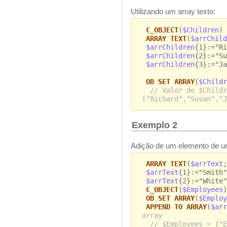
Utilizando um array texto:
C_OBJECT
(
$Children
)
ARRAY TEXT
(
$arrChild
$arrChildren
{1}:="Ri
$arrChildren
{2}:="Su
$arrChildren
{3}:="Ja
OB SET ARRAY
(
$Childr
// Valor de $Childr
["Richard","Susan","J
Exemplo 2
Adição de um elemento de u
ARRAY TEXT
(
$arrText
;
$arrText
{1}:="Smith"
$arrText
{2}:="White"
C_OBJECT
(
$Employees
)
OB SET ARRAY
(
$Employ
APPEND TO ARRAY
(
$arr
array
// $Employees = {"E