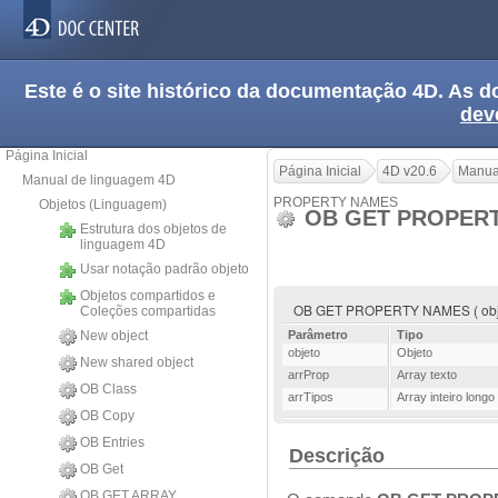
Este é o site histórico da documentação 4D. As
dev
Página Inicial
Página Inicial
4D v20.6
Manua
Manual de linguagem 4D
PROPERTY NAMES
Objetos (Linguagem)
OB GET PROPER
Estrutura dos objetos de
linguagem 4D
Usar notação padrão objeto
Objetos compartidos e
OB GET PROPERTY NAMES ( objeto 
Coleções compartidas
New object
Parâmetro
Tipo
objeto
Objeto
New shared object
arrProp
Array texto
OB Class
arrTipos
Array inteiro longo
OB Copy
OB Entries
Descrição
OB Get
OB GET ARRAY