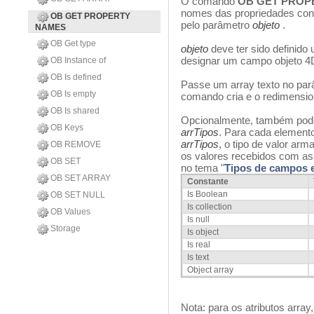
O comando
OB GET PROP
nomes das propriedades cont
OB GET PROPERTY
pelo parâmetro
objeto
.
NAMES
OB Get type
objeto
deve ter sido definido
designar um campo objeto 4
OB Instance of
OB Is defined
Passe um array texto no pa
OB Is empty
comando cria e o redimensio
OB Is shared
Opcionalmente, também pode
OB Keys
arrTipos
. Para cada element
arrTipos
, o tipo de valor a
OB REMOVE
os valores recebidos com as
OB SET
no tema "
Tipos de campos e
OB SET ARRAY
Constante
Is Boolean
OB SET NULL
Is collection
OB Values
Is null
Storage
Is object
Is real
Is text
Object array
Nota: para os atributos array