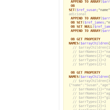
APPEND TO ARRAY
(
$arr
OB
SET
(
$ref_susan
;"name"
adicional
APPEND TO ARRAY
(
$arr
OB SET
(
$ref_james
;"n
OB SET NULL
(
$ref_jam
APPEND TO ARRAY
(
$arr
OB GET PROPERTY
NAMES
(
$arrayChildren
{
// $arrayChildren{1
// $arrNames{1}="na
// $arrNames{2}="ag
// $arrTypes{1}=2
// $arrTypes{2}=1
OB GET PROPERTY
NAMES
(
$arrayChildren
{
// $arrayChildren{3
{"name":"Susan","age"
// $arrNames{1}="na
// $arrNames{2}="ag
// $arrNames{3}="gi
// $arrTypes{1}=2
// $arrTypes{2}=1