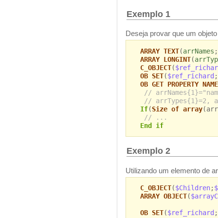
Exemplo 1
Deseja provar que um objeto 
ARRAY TEXT
(
arrNames
;
ARRAY LONGINT
(
arrTyp
C_OBJECT
(
$ref_richar
OB SET
(
$ref_richard
;
OB GET PROPERTY NAME
// arrNames{1}="nam
// arrTypes{1}=2, a
If
(
Size of array
(arr
// ...
End if
Exemplo 2
Utilizando um elemento de ar
C_OBJECT
(
$Children
;
$
ARRAY OBJECT
(
$arrayC
OB SET
(
$ref_richard
;