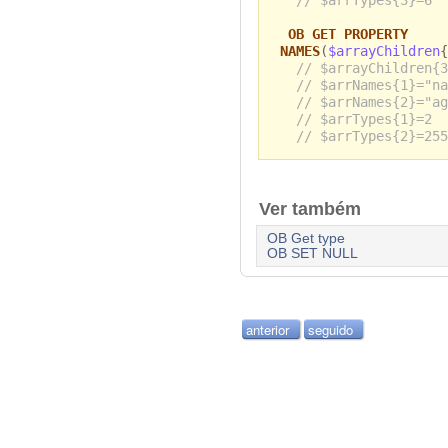
// $arrTypes{3}=6
OB GET PROPERTY
NAMES
(
$arrayChildren
{
// $arrayChildren{3
// $arrNames{1}="na
// $arrNames{2}="ag
// $arrTypes{1}=2
// $arrTypes{2}=255
Ver também
OB Get type
OB SET NULL
anterior
seguido