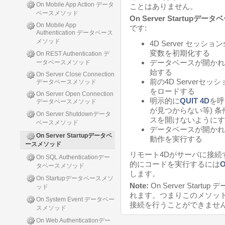
On Mobile App Action データ
ことはありません。
ベースメソッド
On Server Startupデ
On Mobile App
です:
Authentication データベース
メソッド
4D Server セ
変数を初期化する
On REST Authentication デ
データベースが開かれ
ータベースメソッド
始する
On Server Close Connection
前の4D Server
データベースメソッド
をロードする
On Server Open Connection
明示的に
QUIT 4D
を呼
データベースメソッド
が見つからない等) 
On Server Shutdownデータ
スを開けないようにす
ベースメソッド
データベースが開かれ
On Server Startupデータベ
動作を実行する
ースメソッド
リモート4Dがサーバに接
On SQL Authenticationデー
的にコードを実行するには
タベースメソッド
します。
On Startupデータベースメソ
Note:
On Server Sta
ッド
れます。つまりこのメソッ
On System Event データベー
接続を行うことができませ
スメソッド
On Web Authenticationデー