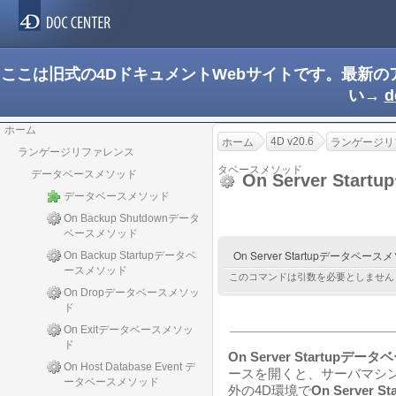
ここは旧式の4DドキュメントWebサイトです。最新
い→
d
ホーム
4D v20.6
ホーム
ランゲージリ
ランゲージリファレンス
タベースメソッド
データベースメソッド
On Server St
データベースメソッド
On Backup Shutdownデータ
ベースメソッド
On Server Startupデータベー
On Backup Startupデータベ
ースメソッド
このコマンドは引数を必要としません
On Dropデータベースメソッ
ド
On Exitデータベースメソッ
ド
On Server Startupデ
On Host Database Event デ
ースを開くと、サーバマシン上
ータベースメソッド
外の4D環境で
On Server