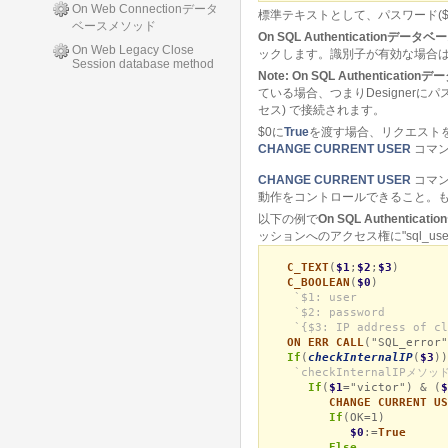
On Web Connectionデータ
標準テキストとして、パスワード($
ベースメソッド
On SQL Authenticationデー
On Web Legacy Close
ックします。識別子が有効な場合は
Session database method
Note:
On SQL Authenticati
ている場合、つまりDesignerに
セス) で接続されます。
$0に
True
を渡す場合、リクエスト
CHANGE CURRENT USER
コマン
CHANGE CURRENT USER
コマン
動作をコントロールできること。も
以下の例で
On SQL Authentic
ッションへのアクセス権に"sql_us
C_TEXT
(
$1
;
$2
;
$3
)
C_BOOLEAN
(
$0
)
`$1: user
`$2: password
`{$3: IP address of cl
ON ERR CALL
("SQL_error"
If
(
checkInternalIP
(
$3
))
`checkInternalIP
If
(
$1
="victor") & (
$
CHANGE CURRENT US
If
(OK=1)
$0
:=
True
Else