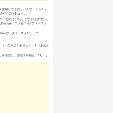
を使用して名前とパスワードをチェ
続が拒否されます。
て、接続を決定します (有効になっ
igner アクセス権 (フリーアク
ticationデータベースメソッド
で
、2つの利点があります。1つは接続
を確認し、識別子を検証、SQLセ