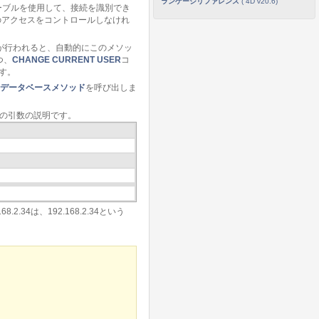
ランゲージリファレンス
( 4D v20.6)
テーブルを使用して、接続を識別でき
のアクセスをコントロールしなけれ
接続が行われると、自動的にこのメソッ
つ、
CHANGE CURRENT USER
コ
す。
ationデータベースメソッド
を呼び出しま
らの引数の説明です。
2.34は、192.168.2.34という