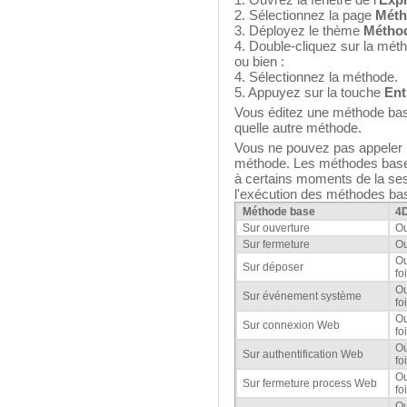
2. Sélectionnez la page
Méth
3. Déployez le thème
Métho
4. Double-cliquez sur la mét
ou bien :
4. Sélectionnez la méthode.
5. Appuyez sur la touche
Ent
Vous éditez une méthode ba
quelle autre méthode.
Vous ne pouvez pas appeler 
méthode. Les méthodes base
à certains moments de la ses
l'exécution des méthodes bas
Méthode base
4D
Sur ouverture
Ou
Sur fermeture
Ou
Ou
Sur déposer
fo
Ou
Sur événement système
fo
Ou
Sur connexion Web
fo
Ou
Sur authentification Web
fo
Ou
Sur fermeture process Web
fo
Ou