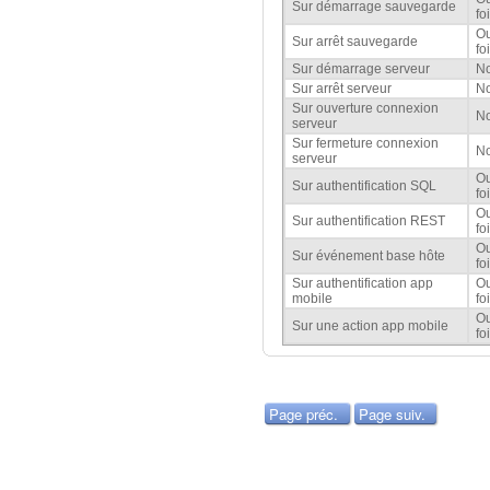
Sur démarrage sauvegarde
fo
Ou
Sur arrêt sauvegarde
fo
Sur démarrage serveur
N
Sur arrêt serveur
N
Sur ouverture connexion
N
serveur
Sur fermeture connexion
N
serveur
Ou
Sur authentification SQL
fo
Ou
Sur authentification REST
fo
Ou
Sur événement base hôte
fo
Sur authentification app
Ou
mobile
fo
Ou
Sur une action app mobile
fo
Page préc.
Page suiv.