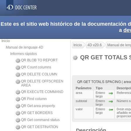
Este es el sitio web histórico de la documentación
a
de
Inicio
Inicio
4D v20.6
Manual de len
Manual de lenguaje 4D
Informes rápidos
QR GET TOTALS 
QR BLOB TO REPORT
QR Count columns
QR DELETE COLUMN
QR GET TOTALS SPACING ( area ; 
QR DELETE OFFSCREEN
AREA
Parámetro
Tipo
Descripc
QR EXECUTE COMMAND
area
Entero
Referenci
largo
QR Find column
subtotal
Entero
Número su
largo
QR Get area property
valor
Entero
0=sin esp
QR GET BORDERS
largo
añadido en
proporcio
QR Get command status
QR GET DESTINATION
Descripción