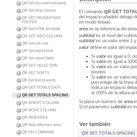
QR Get document property
QR Get drop column
El comando
QR GET TOTA
del espacio añadido debajo d
QR GET HEADER AND
en modo listado.
FOOTER
area
es la referencia del área
QR Get HTML template
subtotal
es el nivel del subtot
QR GET INFO COLUMN
subtotal
es un valor entre 1 y
QR Get info row
valor
define el valor del espac
QR Get report kind
Si
valor
es igual a 0, n
QR Get report table
Si
valor
es igual a 3200
QR GET SELECTION
Si
valor
es un valor pos
píxeles.
QR GET SORTS
Si
valor
es un valor ne
QR Get text property
porcentaje de la línea d
indica un espacio debaj
QR GET TOTALS DATA
al 100% de la altura act
QR GET TOTALS SPACING
Si pasa un número de
area
in
QR INSERT COLUMN
Si el parámetro
subtotal
es in
QR MOVE COLUMN
QR NEW AREA
Ver también
QR New offscreen area
QR ON COMMAND
QR SET TOTALS SPACING