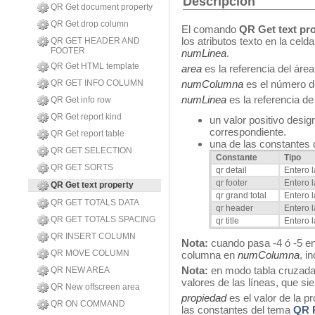
Descripción
QR Get document property
QR Get drop column
El comando
QR Get text pr
los atributos texto en la cel
QR GET HEADER AND
FOOTER
numLinea
.
QR Get HTML template
area
es la referencia del área
QR GET INFO COLUMN
numColumna
es el número de
numLinea
es la referencia de
QR Get info row
QR Get report kind
un valor positivo desig
correspondiente.
QR Get report table
una de las constantes
QR GET SELECTION
Constante
Tipo
QR GET SORTS
qr detail
Entero 
qr footer
Entero 
QR Get text property
qr grand total
Entero 
QR GET TOTALS DATA
qr header
Entero 
QR GET TOTALS SPACING
qr title
Entero 
QR INSERT COLUMN
Nota:
cuando pasa -4 ó -5 e
QR MOVE COLUMN
columna en
numColumna
, i
Nota:
en modo tabla cruzada, 
QR NEW AREA
valores de las líneas, que si
QR New offscreen area
propiedad
es el valor de la pr
QR ON COMMAND
las constantes del tema
QR P