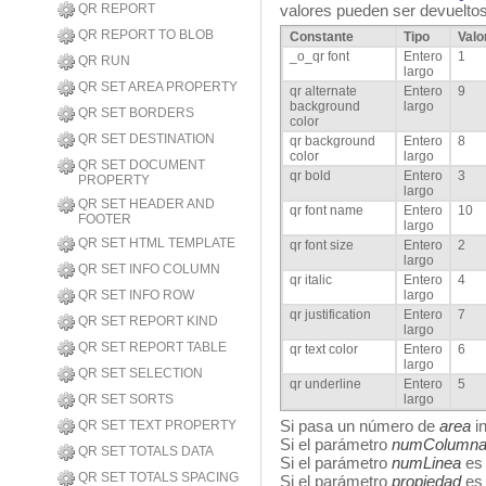
QR REPORT
valores pueden ser devueltos
QR REPORT TO BLOB
Constante
Tipo
Valo
_o_qr font
Entero
1
QR RUN
largo
QR SET AREA PROPERTY
qr alternate
Entero
9
background
largo
QR SET BORDERS
color
QR SET DESTINATION
qr background
Entero
8
color
largo
QR SET DOCUMENT
qr bold
Entero
3
PROPERTY
largo
QR SET HEADER AND
qr font name
Entero
10
FOOTER
largo
QR SET HTML TEMPLATE
qr font size
Entero
2
largo
QR SET INFO COLUMN
qr italic
Entero
4
QR SET INFO ROW
largo
qr justification
Entero
7
QR SET REPORT KIND
largo
QR SET REPORT TABLE
qr text color
Entero
6
largo
QR SET SELECTION
qr underline
Entero
5
QR SET SORTS
largo
Si pasa un número de
area
in
QR SET TEXT PROPERTY
Si el parámetro
numColumn
QR SET TOTALS DATA
Si el parámetro
numLinea
es 
QR SET TOTALS SPACING
Si el parámetro
propiedad
es 