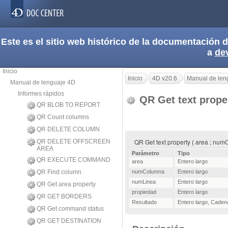
Este es el sitio web histórico de la documentación
a
de
Inicio
Inicio
4D v20.6
Manual de len
Manual de lenguaje 4D
Informes rápidos
QR Get text prope
QR BLOB TO REPORT
QR Count columns
QR DELETE COLUMN
QR Get text property ( area ; nu
QR DELETE OFFSCREEN
AREA
Parámetro
Tipo
QR EXECUTE COMMAND
area
Entero largo
QR Find column
numColumna
Entero largo
numLinea
Entero largo
QR Get area property
propiedad
Entero largo
QR GET BORDERS
Resultado
Entero largo
,
Caden
QR Get command status
QR GET DESTINATION