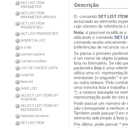
GET LIST ITEM
Descrição
PARAMETER
GET LIST ITEM
O comando
SET LIST ITE
PARAMETER ARRAYS
associado ao elemento espec
GET LIST ITEM
cujo número de referência o
PROPERTIES
Nota:
é possível modificar 
GET LIST PROPERTIES
utilizando o comando
SET L
INSERT IN LIST
comando aceita unicamente a
(referências de recursos ou 
Is a list
Se passa o primeiro parâmetr
List item parent
é um nome de objeto (cadeia
List item position
lista no formulário. Se não p
parâmetro
lista
é uma referênc
LIST OF CHOICE LISTS
utiliza uma só representação
Load list
estruturais (o segundo * é om
New list
ou outra sintaxe. Pelo contrár
uma mesma lista e trabalha 
SAVE LIST
*), a sintaxe baseada no nom
SELECT LIST ITEMS BY
representação pode ter seu p
POSITION
Pode passar um número de 
SELECT LIST ITEMS BY
não corresponde a nenhum el
REFERENCE
Também pode passar 0 em
Selected list items
elemento adicionado à lista (
SET LIST ITEM
Por último, pode passar
*
e