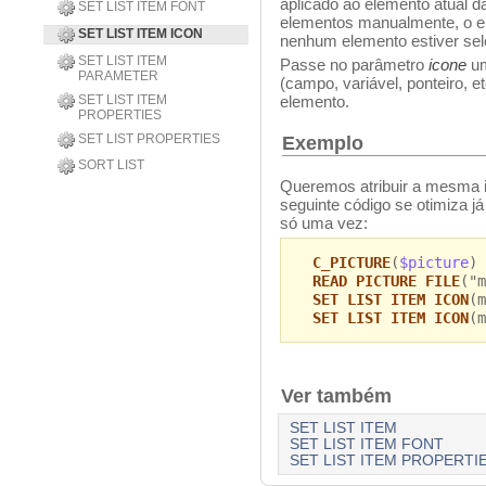
aplicado ao elemento atual da
SET LIST ITEM FONT
elementos manualmente, o el
SET LIST ITEM ICON
nenhum elemento estiver sel
SET LIST ITEM
Passe no parâmetro
icone
u
PARAMETER
(campo, variável, ponteiro, e
SET LIST ITEM
elemento.
PROPERTIES
SET LIST PROPERTIES
Exemplo
SORT LIST
Queremos atribuir a mesma 
seguinte código se otimiza 
só uma vez:
C_PICTURE
(
$picture
)
READ PICTURE FILE
("m
SET LIST ITEM ICON
(m
SET LIST ITEM ICON
(m
Ver também
SET LIST ITEM
SET LIST ITEM FONT
SET LIST ITEM PROPERTI