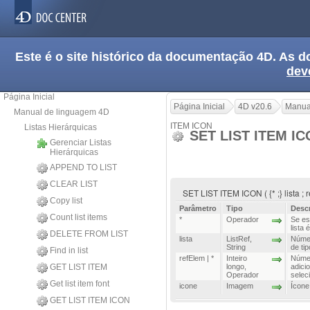
Este é o site histórico da documentação 4D. As
dev
Página Inicial
Página Inicial
4D v20.6
Manua
Manual de linguagem 4D
ITEM ICON
Listas Hierárquicas
SET LIST ITEM I
Gerenciar Listas
Hierárquicas
APPEND TO LIST
CLEAR LIST
SET LIST ITEM ICON ( {* ;} lista ; r
Copy list
Parâmetro
Tipo
Desc
Count list items
*
Operador
Se es
lista
DELETE FROM LIST
lista
ListRef
,
Númer
String
de tip
Find in list
refElem | *
Inteiro
Númer
GET LIST ITEM
longo
,
adici
Operador
selec
Get list item font
icone
Imagem
Ícone
GET LIST ITEM ICON