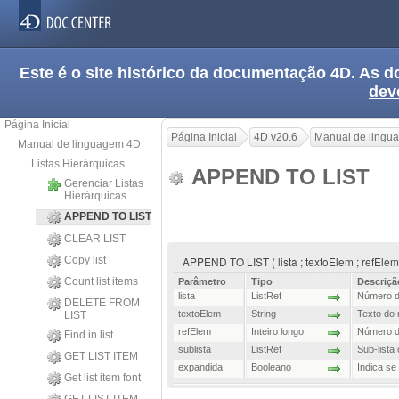
Este é o site histórico da documentação 4D. As
dev
Página Inicial
Página Inicial
4D v20.6
Manual de lingu
Manual de linguagem 4D
Listas Hierárquicas
APPEND TO LIST
Gerenciar Listas
Hierárquicas
APPEND TO LIST
CLEAR LIST
Copy list
APPEND TO LIST ( lista ; textoElem ; refElem 
Count list items
Parâmetro
Tipo
Descriçã
lista
ListRef
Número de
DELETE FROM
textoElem
String
Texto do 
LIST
refElem
Inteiro longo
Número de
Find in list
sublista
ListRef
Sub-lista
GET LIST ITEM
expandida
Booleano
Indica se
Get list item font