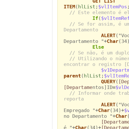
GET LIST
ITEM
(
hlList
;
$vlItemPos
// Este elemento é e
If
(
$vlItemR
// Se for assim, é u
Departamento
ALERT
("Vo
Departamento "+
Char
(34
Else
// Se não, é um dupl
// Utilizando o núme
encontrar o registro [
$v1Depart
parent
(
hlList
;
$vlItemR
QUERY
(
[De
[Departame
ntos]ID=
$vlD
// Informar onde tra
reporta
ALERT
("Vo
Empregado "+
Char
(34)+
$
no Departamento "+
Char
[Departam
é "+
Char
(34)+
[Departam