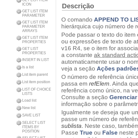
GET LIST ITEM
ICON
Descrição
GET LIST ITEM
PARAMETER
O comando
APPEND TO LI
GET LIST ITEM
hierárquica cujo número de 
PARAMETER
ARRAYS
Pode passar o texto do item
GET LIST ITEM
ou expressões de texto de até
PROPERTIES
v16 R4, se o item for asso
GET LIST
PROPERTIES
a constante
ak standard actio
INSERT IN LIST
automaticamente usar o nome
Is a list
veja a seção
Ações padrõe
List item parent
O número de referência único
List item position
passa em
refElem
. Ainda qu
LIST OF CHOICE
referência como único, na ve
LISTS
Consulte a seção
Gerenciar
Load list
informação sobre o parâmet
New list
Igualmente se deseja que um
SAVE LIST
passe um número de referênc
SELECT LIST
sublista
. Neste caso, també
ITEMS BY
POSITION
Passe
True
ou
False
neste p