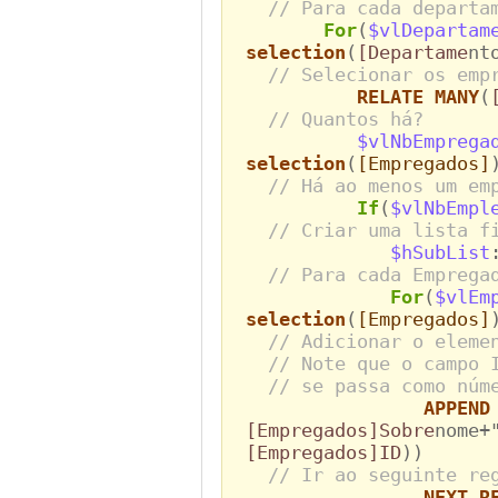
// Para cada departa
For
(
$vlDepartam
selection
(
[Departame
nt
// Selecionar os emp
RELATE MANY
(
// Quantos há?
$vlNbEmprega
selection
(
[Empregados]
// Há ao menos um em
If
(
$vlNbEmpl
// Criar uma lista f
$hSubList
// Para cada Emprega
For
(
$vlEm
selection
(
[Empregados]
// Adicionar o eleme
// Note que o campo 
// se passa como núm
APPEND
[Empregados]Sobre
nome+
[Empregados]ID
))
// Ir ao seguinte re
NEXT R