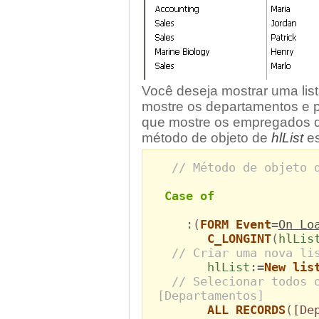
Você deseja mostrar uma lis
mostre os departamentos e p
que mostre os empregados q
método de objeto de
hlList
es
// Método de objeto 
Case of
:(
FORM Event
=
On Lo
C_LONGINT
(
hlLis
// Criar uma nova li
hlList
:=
New lis
// Selecionar todos 
[Departamentos]
ALL RECORDS
(
[De