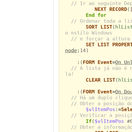
// Ir ao seguinte De
NEXT RECORD
(
End for
// Ordenar toda a li
SORT LIST
(
hlLis
o estilo Windows
// e forçar a altura
SET LIST PROPER
node
;14)
:(
FORM Event
=
On Un
// A lista já não é 
la!
CLEAR LIST
(
hlLi
:(
FORM Event
=
On Do
// Há um duplo cliqu
// Obter a posição d
$vlItemPos
:=
Sel
// Verificar a posiç
If
(
$vlItemPos
#
// Obter a informaçã