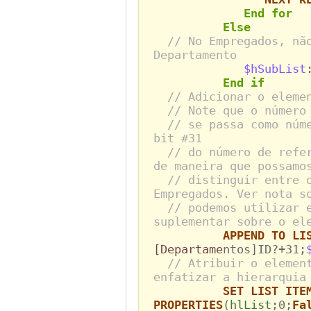
End for
Else
// No Empregados, nã
Departamento
$hSubList
End if
// Adicionar o eleme
// Note que o número
// se passa como núm
bit #31
// do número de refe
de maneira que possamo
// distinguir entre 
Empregados. Ver nota s
// podemos utilizar 
suplementar sobre o el
APPEND TO LI
[Departame
ntos]ID?+31;
// Atribuir o elemen
enfatizar a hierarquia
SET LIST ITE
PROPERTIES
(
hlList
;0;
Fa