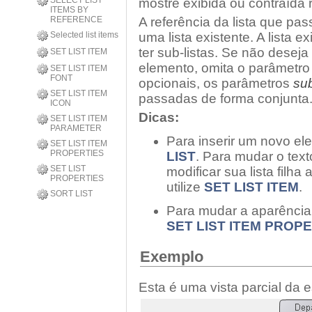
SELECT LIST
mostre exibida ou contraída
ITEMS BY
REFERENCE
A referência da lista que pa
Selected list items
uma lista existente. A lista 
ter sub-listas. Se não deseja
SET LIST ITEM
elemento, omita o parâmetr
SET LIST ITEM
FONT
opcionais, os parâmetros
sub
SET LIST ITEM
passadas de forma conjunta
ICON
Dicas:
SET LIST ITEM
PARAMETER
Para inserir um novo ele
SET LIST ITEM
PROPERTIES
LIST
. Para mudar o tex
SET LIST
modificar sua lista filh
PROPERTIES
utilize
SET LIST ITEM
.
SORT LIST
Para mudar a aparência 
SET LIST ITEM PROP
Exemplo
Esta é uma vista parcial da 