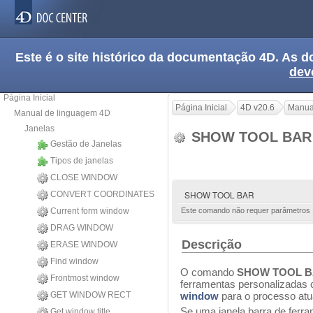
Este é o site histórico da documentação 4D. As
dev
Página Inicial
Página Inicial
4D v20.6
Manua
Manual de linguagem 4D
Janelas
SHOW TOOL BA
Gestão de Janelas
Tipos de janelas
CLOSE WINDOW
SHOW TOOL BAR
CONVERT COORDINATES
Current form window
Este comando não requer parâmetros
DRAG WINDOW
Descrição
ERASE WINDOW
Find window
O comando
SHOW TOOL 
Frontmost window
ferramentas personalizadas
GET WINDOW RECT
window
para o processo atua
Se uma janela barra de ferr
Get window title