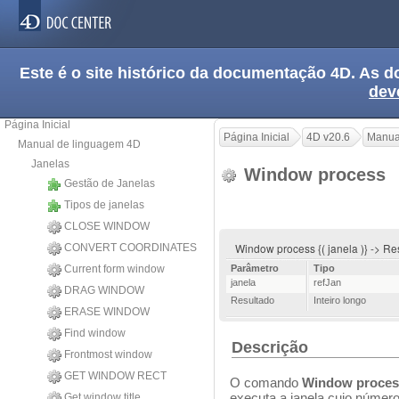
Este é o site histórico da documentação 4D. As
dev
Página Inicial
Página Inicial
4D v20.6
Manua
Manual de linguagem 4D
Janelas
Window process
Gestão de Janelas
Tipos de janelas
CLOSE WINDOW
Window process {( janela )} -> R
CONVERT COORDINATES
Current form window
Parâmetro
Tipo
janela
refJan
DRAG WINDOW
Resultado
Inteiro longo
ERASE WINDOW
Find window
Descrição
Frontmost window
GET WINDOW RECT
O comando
Window proces
executa a janela cujo númer
Get window title