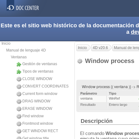
Este es el sitio web histórico de la documentación
a
de
Inicio
Inicio
4D v20.6
Manual de len
Manual de lenguaje 4D
Ventanas
Window process
Gestión de ventanas
Tipos de ventanas
CLOSE WINDOW
Window process {( ventana )} -> 
CONVERT COORDINATES
Current form window
Parámetro
Tipo
ventana
WinRef
DRAG WINDOW
Resultado
Entero largo
ERASE WINDOW
Find window
Descripción
Frontmost window
GET WINDOW RECT
El comando
Window proce
ejecuta la ventana cuyo núm
Get window title