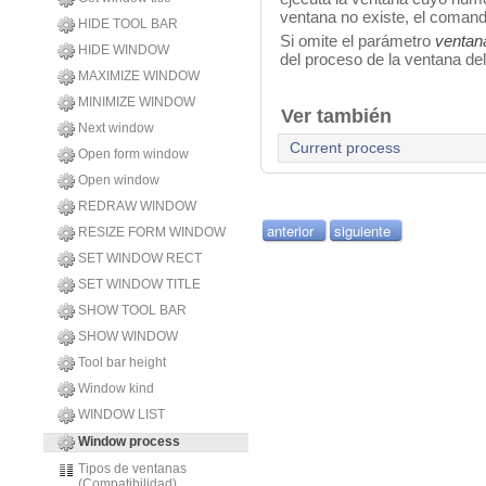
ventana no existe, el coman
HIDE TOOL BAR
Si omite el parámetro
ventan
HIDE WINDOW
del proceso de la ventana del
MAXIMIZE WINDOW
MINIMIZE WINDOW
Ver también
Next window
Current process
Open form window
Open window
REDRAW WINDOW
anterior
siguiente
RESIZE FORM WINDOW
SET WINDOW RECT
SET WINDOW TITLE
SHOW TOOL BAR
SHOW WINDOW
Tool bar height
Window kind
WINDOW LIST
Window process
Tipos de ventanas
(Compatibilidad)