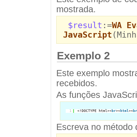
mostrada.
$result
:=
WA Ev
JavaScript
(Minh
Exemplo 2
Este exemplo mostr
recebidos.
As funções JavaScri
1
<!DOCTYPE html><
br
><
html
><
b
Escreva no método d