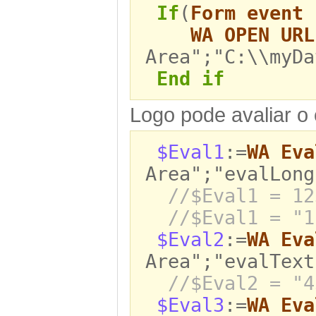
If
(
Form event 
WA OPEN URL
Area";"C:\\myDa
End if
Logo pode avaliar o
$Eval1
:=
WA Eva
Area";"evalLong
//$Eval1 = 12
//$Eval1 = "1
$Eval2
:=
WA Eva
Area";"evalText
//$Eval2 = "4
$Eval3
:=
WA Eva