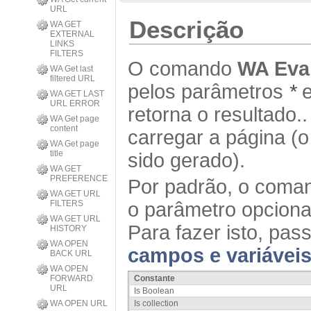
URL
Descrição
WA GET
EXTERNAL
LINKS
FILTERS
O comando
WA Eval
WA Get last
filtered URL
pelos parâmetros
*
WA GET LAST
URL ERROR
retorna o resultado
WA Get page
content
carregar a página (o
WA Get page
title
sido gerado).
WA GET
PREFERENCE
Por padrão, o coman
WA GET URL
FILTERS
o parâmetro opcion
WA GET URL
Para fazer isto, pa
HISTORY
WA OPEN
campos e variávei
BACK URL
WA OPEN
FORWARD
Constante
URL
Is Boolean
WA OPEN URL
Is collection