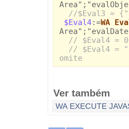
Area";"evalObje
//$Eval3 = {"
$Eval4
:=
WA Eva
Area";"evalDate
// $Eval4 = 0
// $Eval4 = "
omite
Ver também
WA EXECUTE JAVA