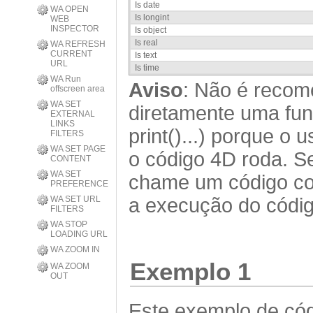
Is date
WA OPEN
Is longint
WEB
INSPECTOR
Is object
Is real
WA REFRESH
CURRENT
Is text
URL
Is time
WA Run
Aviso
: Não é reco
offscreen area
WA SET
diretamente uma funç
EXTERNAL
LINKS
print()...) porque o
FILTERS
WA SET PAGE
o código 4D roda. Se
CONTENT
WA SET
chame um código como
PREFERENCE
WA SET URL
a execução do códig
FILTERS
WA STOP
LOADING URL
WA ZOOM IN
Exemplo 1
WA ZOOM
OUT
Este exemplo de cód