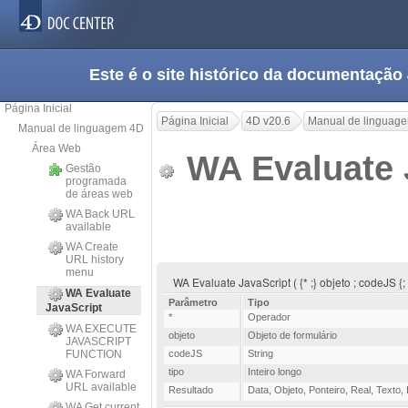
Este é o site histórico da documentaç
Página Inicial
Página Inicial
4D v20.6
Manual de linguag
Manual de linguagem 4D
Área Web
WA Evaluate 
Gestão
programada
de áreas web
WA Back URL
available
WA Create
URL history
menu
WA Evaluate JavaScript ( {* ;} objeto ; codeJS {;
WA Evaluate
Parâmetro
Tipo
JavaScript
*
Operador
WA EXECUTE
objeto
Objeto de formulário
JAVASCRIPT
FUNCTION
codeJS
String
tipo
Inteiro longo
WA Forward
URL available
Resultado
Data
,
Objeto
,
Ponteiro
,
Real
,
Texto
,
WA Get current