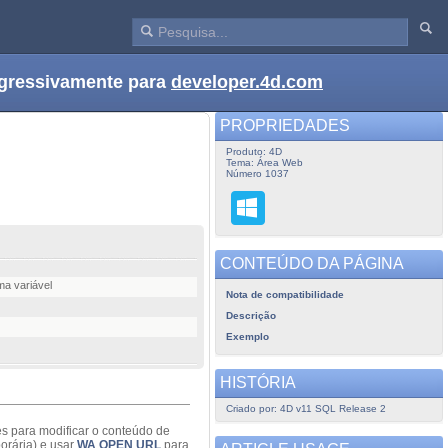
ogressivamente para
developer.4d.com
PROPRIEDADES
Produto: 4D
Tema: Área Web
Número 1037
CONTEÚDO DA PÁGINA
ma variável
Nota de compatibilidade
Descrição
Exemplo
HISTÓRIA
Criado por: 4D v11 SQL Release 2
es para modificar o conteúdo de
orária) e usar
WA OPEN URL
para