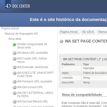
Este é o site histórico da documen
Página Inicial
Página Inicial
4D v20.6
Manua
Manual de linguagem 4D
Área Web
WA SET PAGE CONTE
Gestão programada de
áreas web
WA Back URL available
WA Create URL history
WA SET PAGE CONTENT ( {* ;} obj
menu
Parâmetro
Tipo
WA Evaluate JavaScript
*
Operador
WA EXECUTE JAVASCRIPT
objeto
Objeto de formulário
FUNCTION
conteúdo
String
WA Forward URL available
bancoURL
String
WA Get current URL
WA GET EXTERNAL LINKS
Nota de compatibilidade
FILTERS
WA Get last filtered URL
Este comando não é mais útil. Com
páginas "a qualquer momento". Um