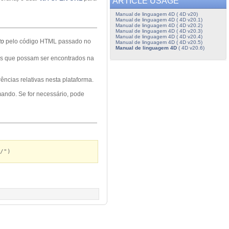
ARTICLE USAGE
Manual de linguagem 4D ( 4D v20)
Manual de linguagem 4D ( 4D v20.1)
Manual de linguagem 4D ( 4D v20.2)
Manual de linguagem 4D ( 4D v20.3)
Manual de linguagem 4D ( 4D v20.4)
to
pelo código HTML passado no
Manual de linguagem 4D ( 4D v20.5)
Manual de linguagem 4D
( 4D v20.6)
vos que possam ser encontrados na
ências relativas nesta plataforma.
ando. Se for necessário, pode
/")