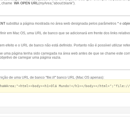
do, chame
WA OPEN URL
(myArea;”about:blank”).
ENT
substitui a página mostrada no área web designada pelos parâmetros
*
e
obje
finir em Mac OS, uma URL de banco que se adicionará em frente dos links relati
 efeito e o URL de banco não está definido. Portanto não é possível utilizar refer
ue uma página tenha sido carregada na área web antes de que se chame este com
objetivo de carregar uma página vazia.
finição de uma URL de banco "file:///" banco URL (Mac OS apenas):
haWArea;"<html><body><h1>Olá Mundo!</h1></body></html>";"file://