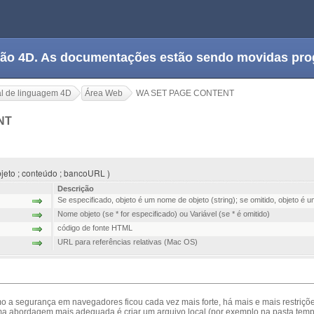
tação 4D. As documentações estão sendo movidas pr
l de linguagem 4D
Área Web
WA SET PAGE CONTENT
NT
eto ; conteúdo ; bancoURL )
Descrição
Se especificado, objeto é um nome de objeto (string); se omitido, objeto é u
Nome objeto (se * for especificado) ou Variável (se * é omitido)
código de fonte HTML
URL para referências relativas (Mac OS)
o a segurança em navegadores ficou cada vez mais forte, há mais e mais restriçõ
a abordagem mais adequada é criar um arquivo local (por exemplo na pasta temp