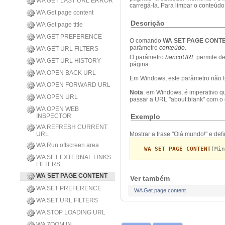
WA GET LAST URL ERROR
carregá-la. Para limpar o conteú
WA Get page content
Descrição
WA Get page title
WA GET PREFERENCE
O comando
WA SET PAGE CONT
parâmetro
conteúdo
.
WA GET URL FILTERS
O parâmetro
bancoURL
permite de
WA GET URL HISTORY
página.
WA OPEN BACK URL
Em Windows, este parâmetro não tem
WA OPEN FORWARD URL
Nota
: em Windows, é imperativo q
WA OPEN URL
passar a URL "about:blank" com o 
WA OPEN WEB
Exemplo
INSPECTOR
WA REFRESH CURRENT
URL
Mostrar a frase "Olá mundo!" e de
WA Run offscreen area
WA SET PAGE CONTENT
(Min
WA SET EXTERNAL LINKS
FILTERS
WA SET PAGE CONTENT
Ver também
WA SET PREFERENCE
WA Get page content
WA SET URL FILTERS
WA STOP LOADING URL
WA ZOOM IN