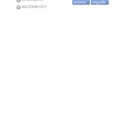
anterior
seguido
WA ZOOM OUT