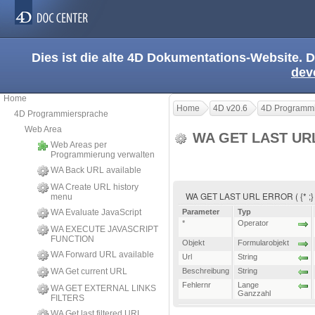
Dies ist die alte 4D Dokumentations-Website. D
dev
Home
Home
4D v20.6
4D Programmi
4D Programmiersprache
Web Area
WA GET LAST UR
Web Areas per
Programmierung verwalten
WA Back URL available
WA Create URL history
WA GET LAST URL ERROR ( {* ;} Ob
menu
WA Evaluate JavaScript
Parameter
Typ
*
Operator
WA EXECUTE JAVASCRIPT
FUNCTION
Objekt
Formularobjekt
WA Forward URL available
Url
String
WA Get current URL
Beschreibung
String
Fehlernr
Lange
WA GET EXTERNAL LINKS
Ganzzahl
FILTERS
WA Get last filtered URL