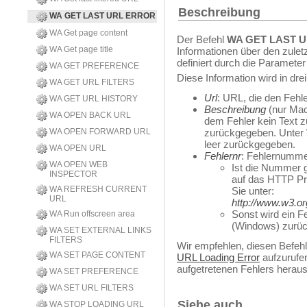
Beschreibung
WA GET LAST URL ERROR
WA Get page content
Der Befehl
WA GET LAST 
WA Get page title
Informationen über den zulet
definiert durch die Paramete
WA GET PREFERENCE
Diese Information wird in dr
WA GET URL FILTERS
Url
: URL, die den Fehle
WA GET URL HISTORY
Beschreibung
(nur Mac 
WA OPEN BACK URL
dem Fehler kein Text zu
WA OPEN FORWARD URL
zurückgegeben. Unter
leer zurückgegeben.
WA OPEN URL
Fehlernr
: Fehlernumme
WA OPEN WEB
Ist die Nummer g
INSPECTOR
auf das HTTP Pro
WA REFRESH CURRENT
Sie unter:
URL
http://www.w3.or
Sonst wird ein 
WA Run offscreen area
(Windows) zurü
WA SET EXTERNAL LINKS
FILTERS
Wir empfehlen, diesen Befeh
WA SET PAGE CONTENT
URL Loading Error
aufzurufe
aufgetretenen Fehlers heraus
WA SET PREFERENCE
WA SET URL FILTERS
Siehe auch
WA STOP LOADING URL