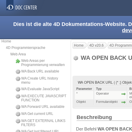
Dies ist die alte 4D Dokumentations-Website. D
dev
Home
Home
4D v20.6
4D Programmi
4D Programmiersprache
Web Area
WA OPEN BACK 
Web Areas per
Programmierung verwalten
WA Back URL available
WA Create URL history
WA OPEN BACK URL ( {* ;} Objek
menu
WA Evaluate JavaScript
Parameter
Typ
B
*
Operator
M
WA EXECUTE JAVASCRIPT
e
FUNCTION
Objekt
Formularobjekt
O
WA Forward URL available
WA Get current URL
Beschreibung
WA GET EXTERNAL LINKS
FILTERS
Der Befehl
WA OPEN BACK
WA Get last filtered URL