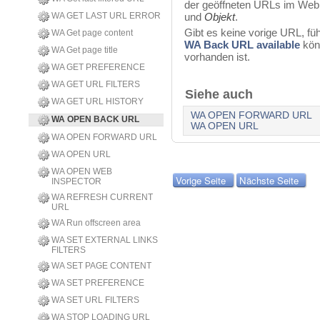
der geöffneten URLs im Web B
WA GET LAST URL ERROR
und
Objekt
.
Gibt es keine vorige URL, füh
WA Get page content
WA Back URL available
könn
WA Get page title
vorhanden ist.
WA GET PREFERENCE
WA GET URL FILTERS
Siehe auch
WA GET URL HISTORY
WA OPEN FORWARD URL
WA OPEN BACK URL
WA OPEN URL
WA OPEN FORWARD URL
WA OPEN URL
WA OPEN WEB
Vorige Seite
Nächste Seite
INSPECTOR
WA REFRESH CURRENT
URL
WA Run offscreen area
WA SET EXTERNAL LINKS
FILTERS
WA SET PAGE CONTENT
WA SET PREFERENCE
WA SET URL FILTERS
WA STOP LOADING URL