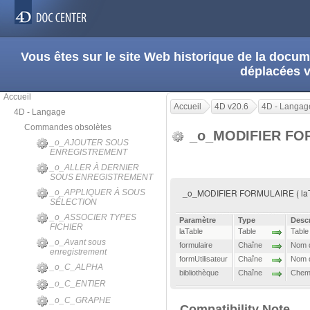
Vous êtes sur le site Web historique de la doc
déplacées 
Accueil
Accueil
4D v20.6
4D - Langag
4D - Langage
Commandes obsolètes
_o_MODIFIER FO
_o_AJOUTER SOUS
ENREGISTREMENT
_o_ALLER À DERNIER
SOUS ENREGISTREMENT
_o_MODIFIER FORMULAIRE ( laTable 
_o_APPLIQUER À SOUS
SÉLECTION
_o_ASSOCIER TYPES
Paramètre
Type
Descr
FICHIER
laTable
Table
Table
_o_Avant sous
formulaire
Chaîne
Nom d
enregistrement
formUtilisateur
Chaîne
Nom d
_o_C_ALPHA
bibliothèque
Chaîne
Chemi
_o_C_ENTIER
_o_C_GRAPHE
Compatibility Note