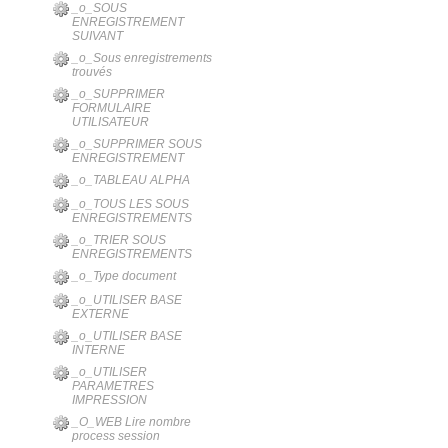
_o_SOUS
ENREGISTREMENT
SUIVANT
_o_Sous enregistrements
trouvés
_o_SUPPRIMER
FORMULAIRE
UTILISATEUR
_o_SUPPRIMER SOUS
ENREGISTREMENT
_o_TABLEAU ALPHA
_o_TOUS LES SOUS
ENREGISTREMENTS
_o_TRIER SOUS
ENREGISTREMENTS
_o_Type document
_o_UTILISER BASE
EXTERNE
_o_UTILISER BASE
INTERNE
_o_UTILISER
PARAMETRES
IMPRESSION
_O_WEB Lire nombre
process session