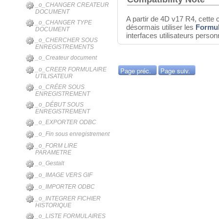
_o_CHANGER CREATEUR
DOCUMENT
A partir de 4D v17 R4, cett
_o_CHANGER TYPE
désormais utiliser les
Formul
DOCUMENT
interfaces utilisateurs person
_o_CHERCHER SOUS
ENREGISTREMENTS
_o_Createur document
Page préc.
Page suiv.
_o_CREER FORMULAIRE
UTILISATEUR
_o_CRÉER SOUS
ENREGISTREMENT
_o_DÉBUT SOUS
ENREGISTREMENT
_o_EXPORTER ODBC
_o_Fin sous enregistrement
_o_FORM LIRE
PARAMETRE
_o_Gestalt
_o_IMAGE VERS GIF
_o_IMPORTER ODBC
_o_INTEGRER FICHIER
HISTORIQUE
_o_LISTE FORMULAIRES