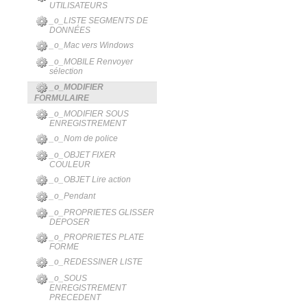
UTILISATEURS
_o_LISTE SEGMENTS DE
DONNÉES
_o_Mac vers Windows
_o_MOBILE Renvoyer
sélection
_o_MODIFIER
FORMULAIRE
_o_MODIFIER SOUS
ENREGISTREMENT
_o_Nom de police
_o_OBJET FIXER
COULEUR
_o_OBJET Lire action
_o_Pendant
_o_PROPRIETES GLISSER
DEPOSER
_o_PROPRIETES PLATE
FORME
_o_REDESSINER LISTE
_o_SOUS
ENREGISTREMENT
PRECEDENT