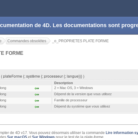
 documentation de 4D. Les documentations sont prog
e
Commandes obsolètes
_o_PROPRIETES PLATE FORME
TE FORME
ateForme {; système {; processeur {; langue}}} )
Description
 long
2 = Mac OS, 3 = Windows
 long
Dépend de la version que vous utilisez
 long
Famille de processeur
 long
Dépend du système que vous utilisez
mpter de 4D v17. Vous pouvez désormais utiliser la commande
Lire information 
ndes
Sur macOS
et
Sur Windows
pour le test de la plate-forme.