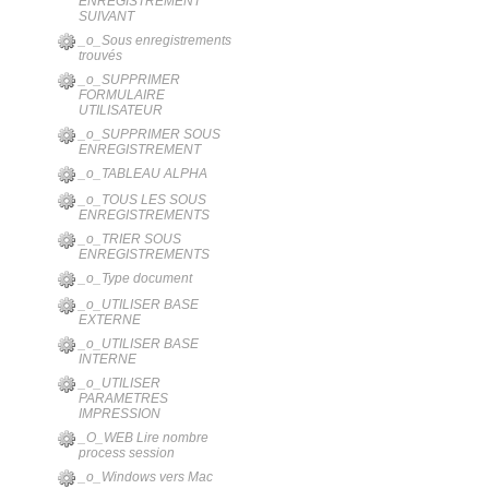
ENREGISTREMENT
SUIVANT
_o_Sous enregistrements
trouvés
_o_SUPPRIMER
FORMULAIRE
UTILISATEUR
_o_SUPPRIMER SOUS
ENREGISTREMENT
_o_TABLEAU ALPHA
_o_TOUS LES SOUS
ENREGISTREMENTS
_o_TRIER SOUS
ENREGISTREMENTS
_o_Type document
_o_UTILISER BASE
EXTERNE
_o_UTILISER BASE
INTERNE
_o_UTILISER
PARAMETRES
IMPRESSION
_O_WEB Lire nombre
process session
_o_Windows vers Mac