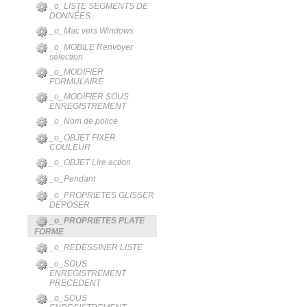
_o_LISTE SEGMENTS DE
DONNÉES
_o_Mac vers Windows
_o_MOBILE Renvoyer
sélection
_o_MODIFIER
FORMULAIRE
_o_MODIFIER SOUS
ENREGISTREMENT
_o_Nom de police
_o_OBJET FIXER
COULEUR
_o_OBJET Lire action
_o_Pendant
_o_PROPRIETES GLISSER
DEPOSER
_o_PROPRIETES PLATE
FORME
_o_REDESSINER LISTE
_o_SOUS
ENREGISTREMENT
PRECEDENT
_o_SOUS