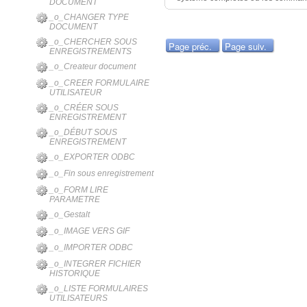
DOCUMENT
_o_CHANGER TYPE
DOCUMENT
_o_CHERCHER SOUS
Page préc.
Page suiv.
ENREGISTREMENTS
_o_Createur document
_o_CREER FORMULAIRE
UTILISATEUR
_o_CRÉER SOUS
ENREGISTREMENT
_o_DÉBUT SOUS
ENREGISTREMENT
_o_EXPORTER ODBC
_o_Fin sous enregistrement
_o_FORM LIRE
PARAMETRE
_o_Gestalt
_o_IMAGE VERS GIF
_o_IMPORTER ODBC
_o_INTEGRER FICHIER
HISTORIQUE
_o_LISTE FORMULAIRES
UTILISATEURS