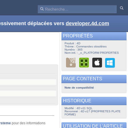
ressivement déplacées vers
developer.4d.com
PROPRIÉTÉS
Produit : 4D
Thème : Commandes obsolètes
Numéro : 365
Nom intl. : _o_PLATFORM PROPERTIES
PAGE CONTENTS
Note de compatibilité
HISTORIQUE
Modifié : 4D v11 SQL
Renommé : 4D v17 (PROPRIETES PLATE
FORME)
systeme
pour des informations
UTILISATION DE L'ARTICLE