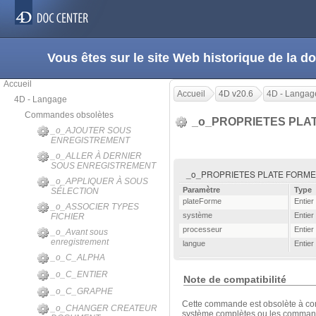
Vous êtes sur le site Web historique de la
Accueil
Accueil
4D v20.6
4D - Langag
4D - Langage
Commandes obsolètes
_o_PROPRIETES PLA
_o_AJOUTER SOUS
ENREGISTREMENT
_o_ALLER À DERNIER
SOUS ENREGISTREMENT
_o_PROPRIETES PLATE FORME ( pl
_o_APPLIQUER À SOUS
Paramètre
Type
SÉLECTION
plateForme
Entier
_o_ASSOCIER TYPES
système
Entier
FICHIER
processeur
Entier
_o_Avant sous
enregistrement
langue
Entier
_o_C_ALPHA
_o_C_ENTIER
Note de compatibilité
_o_C_GRAPHE
Cette commande est obsolète à co
_o_CHANGER CREATEUR
système complètes ou les comma