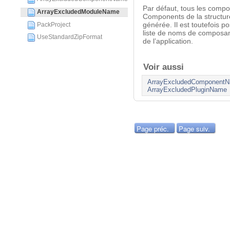
Par défaut, tous les compo
ArrayExcludedModuleName
Components de la structure 
générée. Il est toutefois po
PackProject
liste de noms de composan
UseStandardZipFormat
de l’application.
Voir aussi
ArrayExcludedComponent
ArrayExcludedPluginName
Page préc.
Page suiv.