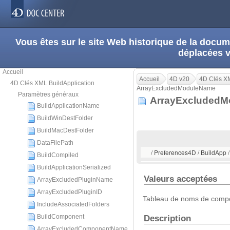
Vous êtes sur le site Web historique de la doc
déplacées 
Accueil
Accueil
4D v20
4D Clés XM
4D Clés XML BuildApplication
ArrayExcludedModuleName
Paramètres généraux
ArrayExcluded
BuildApplicationName
BuildWinDestFolder
BuildMacDestFolder
DataFilePath
/ Preferences4D / BuildAp
BuildCompiled
BuildApplicationSerialized
Valeurs acceptées
ArrayExcludedPluginName
ArrayExcludedPluginID
Tableau de noms de comp
IncludeAssociatedFolders
Description
BuildComponent
ArrayExcludedComponentName