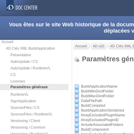
Vous êtes sur le site Web historique de la doc
déplacées 
Accueil
Accueil
4D v20
4D Clés XML B
4D Clés XML BuildApplication
Présentation
Paramètres gé
AutoUpdate / CS
AutoUpdate / RuntimeVL
CS
Licenses
BuildApplicationName
Paramètres généraux
BuildWinDestFolder
RuntimeVL
BuildMacDestFolder
DataFilePath
SignApplication
BuildCompiled
SourcesFiles / CS
BuildApplicationSerialized
SourcesFiles / RuntimeVL
ArrayExcludedPluginName
ArrayExcludedPluginID
Versioning / Client
IncludeAssociatedFolders
Versioning / Common
BuildComponent