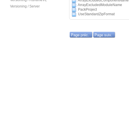
Versioning / RuntimeVL
ArrayExcludedComponentName
ArrayExcludedModuleName
Versioning / Server
PackProject
UseStandardZipFormat
Page préc.
Page suiv.