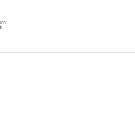
HOD
OD
E