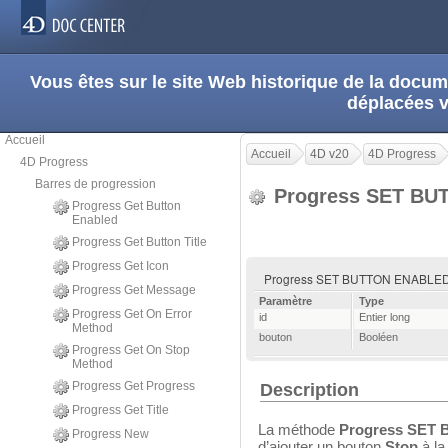
Vous êtes sur le site Web historique de la doc
déplacées 
Accueil
Accueil
4D v20
4D Progress
4D Progress
Barres de progression
Progress SET B
Progress Get Button
Enabled
Progress Get Button Title
Progress Get Icon
Progress SET BUTTON ENABLED (
Progress Get Message
Paramètre
Type
Progress Get On Error
id
Entier long
Method
bouton
Booléen
Progress Get On Stop
Method
Progress Get Progress
Description
Progress Get Title
La méthode
Progress SET
Progress New
d’ajouter un bouton
Stop
à la