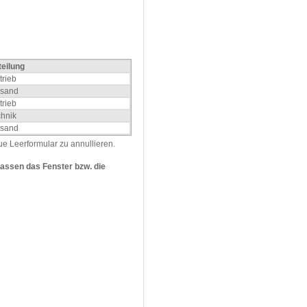
eilung
trieb
rsand
trieb
hnik
rsand
e Leerformular zu annullieren.
assen das Fenster bzw. die