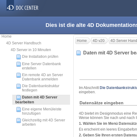
Dies ist die alte 4D Dokumentation
Home
Home
4D v20
4D Server Han
4D Server Handbuch
4D Server in 10 Minuten
Daten mit 4D Server b
Die Installation prüfen
Eine Server Datenbank
erstellen
Ein remote 4D an Server
Datenbank anmelden
Die Datenbankstruktur
Im Abschnitt
Die Datenbankstruktu
festlegen
eingeben.
Daten mit 4D Server
bearbeiten
Datensätze eingeben
Eine eigene Menüleiste
4D bietet im Designmodus eine Re
hinzufügen
Weise können Sie nach und nach 
Gleichzeitig mit 4D Server
1. Wählen Sie im Menü
Datensätz
arbeiten
Es erscheint ein leeres Eingabefor
2. Geben Sie Ihren ersten Datensa