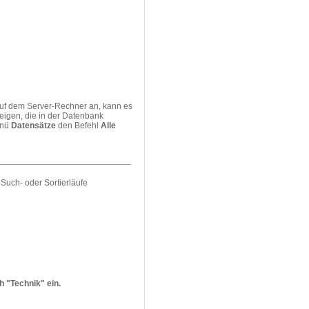
auf dem Server-Rechner an, kann es
eigen, die in der Datenbank
enü
Datensätze
den Befehl
Alle
Such- oder Sortierläufe
h "Technik" ein.