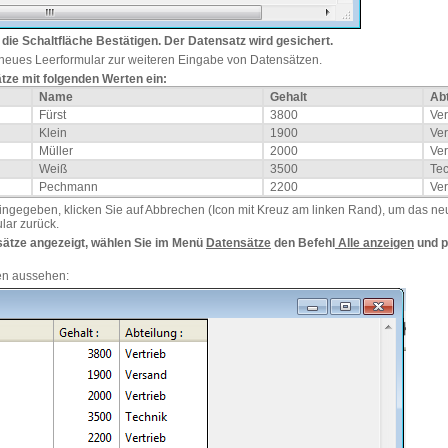
 die Schaltfläche
Bestätigen. Der Datensatz wird gesichert.
 neues Leerformular zur weiteren Eingabe von Datensätzen.
ätze mit folgenden Werten ein:
Name
Gehalt
Abt
Fürst
3800
Ver
Klein
1900
Ve
Müller
2000
Ver
Weiß
3500
Tec
Pechmann
2200
Ve
ingegeben, klicken Sie auf Abbrechen (Icon mit Kreuz am linken Rand), um das neu
lar zurück.
sätze angezeigt, wählen Sie im Menü
Datensätze
den Befehl
Alle anzeigen
und p
ßen aussehen: