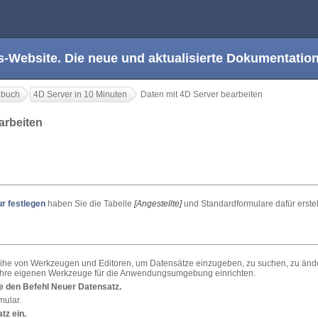
s-Website. Die neue und aktualisierte Dokumentation
dbuch
4D Server in 10 Minuten
Daten mit 4D Server bearbeiten
earbeiten
r festlegen
haben Sie die Tabelle
[Angestellte]
und Standardformulare dafür erste
ihe von Werkzeugen und Editoren, um Datensätze einzugeben, zu suchen, zu ände
Ihre eigenen Werkzeuge für die Anwendungsumgebung einrichten.
e den Befehl
Neuer Datensatz.
mular.
tz ein.