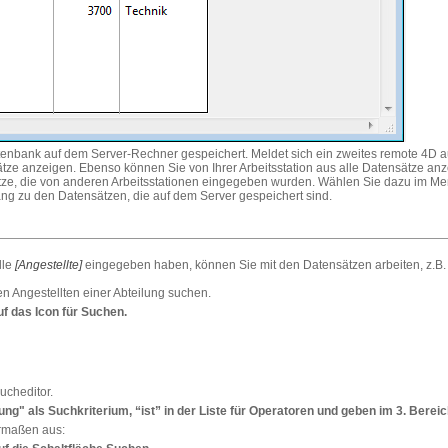
tenbank auf dem Server-Rechner gespeichert. Meldet sich ein zweites remote 4D 
e anzeigen. Ebenso können Sie von Ihrer Arbeitsstation aus alle Datensätze anz
sätze, die von anderen Arbeitsstationen eingegeben wurden. Wählen Sie dazu im M
ang zu den Datensätzen, die auf dem Server gespeichert sind.
lle
[Angestellte]
eingegeben haben, können Sie mit den Datensätzen arbeiten, z.B. 
n Angestellten einer Abteilung suchen.
uf das Icon für
Suchen.
ucheditor.
ung" als Suchkriterium, “ist” in der Liste für Operatoren und geben im 3. Bereic
ermaßen aus: