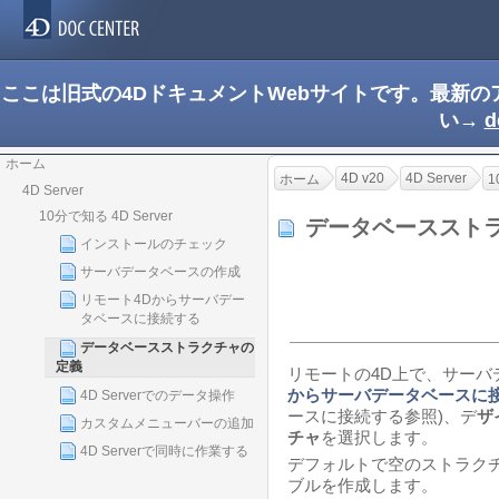
ここは旧式の4DドキュメントWebサイトです。最新
い→
d
ホーム
4D v20
4D Server
ホーム
1
4D Server
10分で知る 4D Server
データベーススト
インストールのチェック
サーバデータベースの作成
リモート4Dからサーバデー
タベースに接続する
データベースストラクチャの
定義
リモートの4D上で、サーバ
からサーバデータベースに
4D Serverでのデータ操作
ースに接続する参照)、デ
ザ
カスタムメニューバーの追加
チャ
を選択します。
4D Serverで同時に作業する
デフォルトで空のストラク
ブルを作成します。