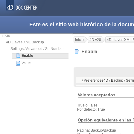
Este es el sitio web histórico de la do
Inicio
Inicio
4D v20
4D Llaves XML 
4D Llaves XML Backup
Settings / Advanced / SetNumber
Enable
Enable
Value
/ Preferences4D / Backup / Sett
Valores aceptados
True o False
Por defecto: True
Opción equivalente en las 
Página: Backup/Backup