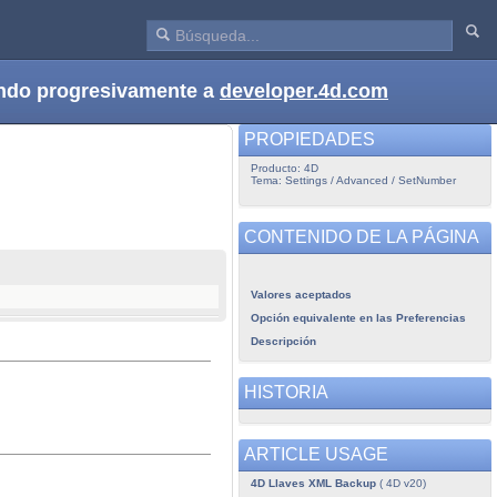
dando progresivamente a
developer.4d.com
PROPIEDADES
Producto: 4D
Tema: Settings / Advanced / SetNumber
CONTENIDO DE LA PÁGINA
Valores aceptados
Opción equivalente en las Preferencias
Descripción
HISTORIA
ARTICLE USAGE
4D Llaves XML Backup
( 4D v20)