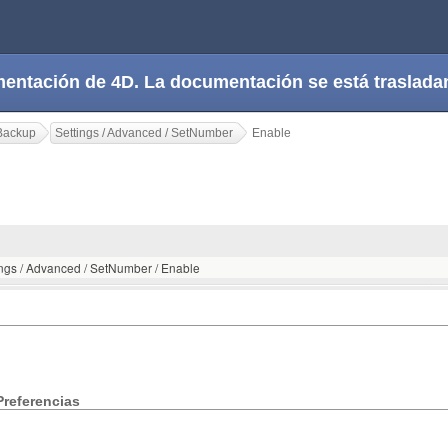
cumentación de 4D. La documentación se está trasla
Backup
Settings / Advanced / SetNumber
Enable
ings / Advanced / SetNumber / Enable
Preferencias