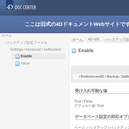
ここは旧式の4DドキュメントWebサイト
ホーム
4D v20
ホーム
バックアップ設
バックアップ設定ファイル
Settings / Advanced / SetNumber
Enable
Enable
Value
/ Preferences4D / Backup / Sett
受け入れ可能な値
True / False
デフォルト値: True
データベース設定の対応オプ
ページ: バックアップ / バックアップ