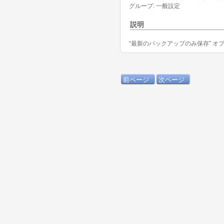
グループ: 一般設定
説明
“最新のバックアップのみ保存” オ
前ページ
次ページ