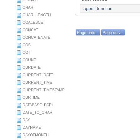
CEILING
CHAR
appel_fonction
CHAR_LENGTH
COALESCE
CONCAT
Page préc.
Page suiv.
CONCATENATE
COS
COT
COUNT
CURDATE
CURRENT_DATE
CURRENT_TIME
CURRENT_TIMESTAMP
CURTIME
DATABASE_PATH
DATE_TO_CHAR
DAY
DAYNAME
DAYOFMONTH