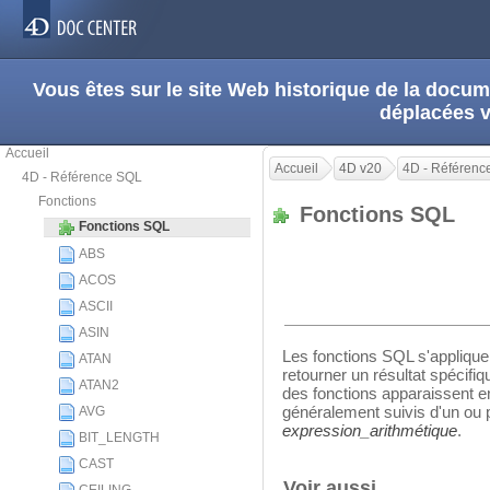
Vous êtes sur le site Web historique de la doc
déplacées 
Accueil
Accueil
4D v20
4D - Référenc
4D - Référence SQL
Fonctions
Fonctions SQL
Fonctions SQL
ABS
ACOS
ASCII
ASIN
Les fonctions SQL s'applique
ATAN
retourner un résultat spécif
ATAN2
des fonctions apparaissent en
généralement suivis d'un ou 
AVG
expression_arithmétique
.
BIT_LENGTH
CAST
Voir aussi