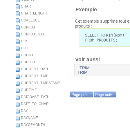
CHAR
Exemple
CHAR_LENGTH
COALESCE
Cet exemple supprime tout es
produits :
CONCAT
CONCATENATE
SELECT RTRIM(Nom)
FROM PRODUITS;
COS
COT
COUNT
Voir aussi
CURDATE
LTRIM
CURRENT_DATE
TRIM
CURRENT_TIME
CURRENT_TIMESTAMP
CURTIME
Page préc.
Page suiv.
DATABASE_PATH
DATE_TO_CHAR
DAY
DAYNAME
DAYOFMONTH