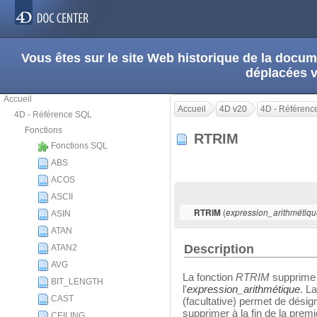
Vous êtes sur le site Web historique de la doc
déplacées 
Accueil
Accueil
4D v20
4D - Référenc
4D - Référence SQL
Fonctions
RTRIM
Fonctions SQL
ABS
ACOS
ASCII
(
RTRIM
expression_arithmétiq
ASIN
ATAN
Description
ATAN2
AVG
La fonction
RTRIM
supprime l
BIT_LENGTH
l'
expression_arithmétique
. L
CAST
(facultative) permet de désig
supprimer à la fin de la prem
CEILING