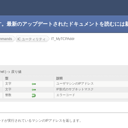
です。最新のアップデートされたドキュメントを読むには
ommands
IT_MyTCPAddr
IC ユーティリティ
bnet ) -> 戻り値
型
説明
文字
ユーザマシンのIPアドレス
文字
IP形式のサブネットマスク
整数
エラーコード
ドが実行されているマシンのIPアドレスを返します。