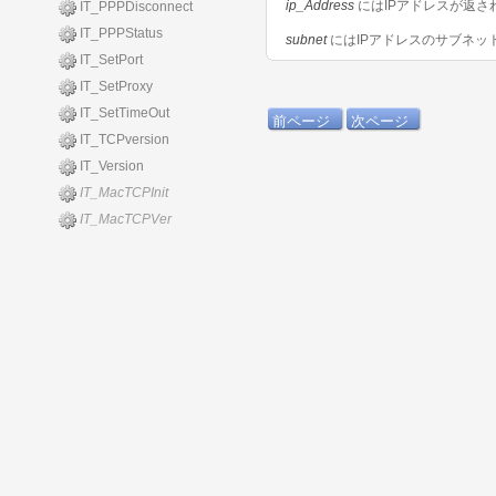
ip_Address
にはIPアドレスが返さ
IT_PPPDisconnect
IT_PPPStatus
subnet
にはIPアドレスのサブネッ
IT_SetPort
IT_SetProxy
IT_SetTimeOut
前ページ
次ページ
IT_TCPversion
IT_Version
IT_MacTCPInit
IT_MacTCPVer