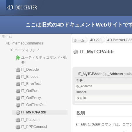
ここは旧式の4DドキュメントWebサイト
ホーム
4D v20
4D Internet C
ホーム
4D Internet Commands
IC ユーティリティ
IT_MyTCPAddr
ユーティリティコマンド - 概
要
IT_Decode
IT_MyTCPAddr ( ip_Address ; su
IT_Encode
引数
IT_ErrorText
ip_Address
IT_GetPort
subnet
IT_GetProxy
戻り値
IT_GetTimeOut
IT_MyTCPAddr
説明
IT_Platform
IT_MyTCPAddr
コマンドは、コマン
IT_PPPConnect