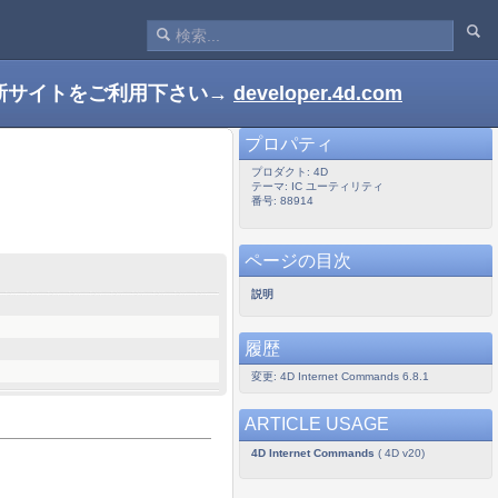
新サイトをご利用下さい→
developer.4d.com
プロパティ
プロダクト: 4D
テーマ: IC ユーティリティ
番号: 88914
ページの目次
説明
履歴
変更: 4D Internet Commands 6.8.1
ARTICLE USAGE
4D Internet Commands
( 4D v20)