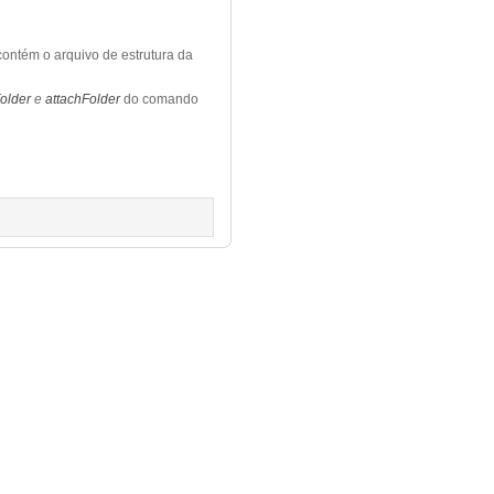
 contém o arquivo de estrutura da
older
e
attachFolder
do comando