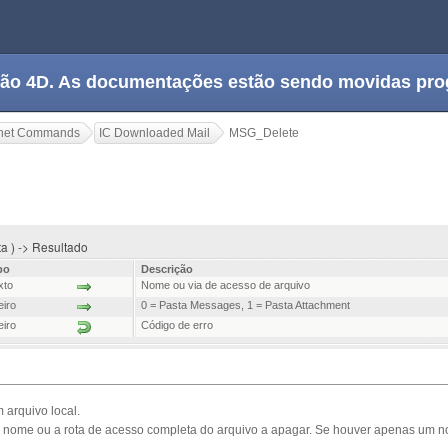
tação 4D. As documentações estão sendo movidas pr
rnet Commands
IC Downloaded Mail
MSG_Delete
a ) -> Resultado
po
Descrição
xto
Nome ou via de acesso de arquivo
eiro
0 = Pasta Messages, 1 = Pasta Attachment
eiro
Código de erro
arquivo local.
o nome ou a rota de acesso completa do arquivo a apagar. Se houver apenas um 