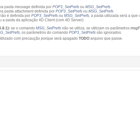
e na pasta message definida por
POP3_SetPrefs
ou
MSG_SetPrefs
.
 na pasta attachment definida por
POP3_SetPrefs
ou
MSG_SetPrefs
não é definida por
POP3_SetPrefs
ou
MSG_SetPrefs
, a pasta utilizada será a que
a pasta da aplicação 4D Client (com 4D Server).
.8.1):
se o comando
MSG_SetPrefs
não se utiliza, se utilizam os parâmetros
msgF
G_SetPrefs
, os parâmetros do comando
POP3_SetPrefs
são ignorados.
tilizado com precaução porque será apagado
TODO
arquivo que passe.