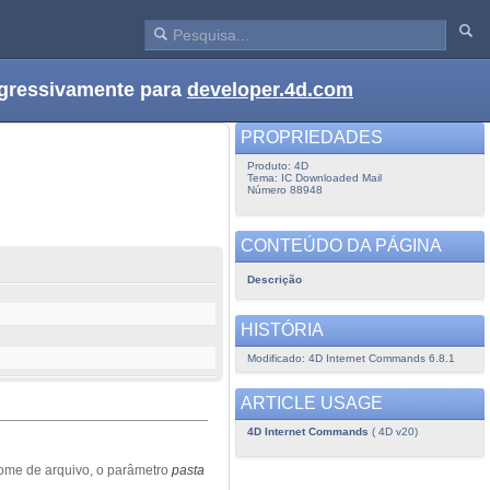
ogressivamente para
developer.4d.com
PROPRIEDADES
Produto: 4D
Tema: IC Downloaded Mail
Número 88948
CONTEÚDO DA PÁGINA
Descrição
HISTÓRIA
Modificado: 4D Internet Commands 6.8.1
ARTICLE USAGE
4D Internet Commands
( 4D v20)
nome de arquivo, o parâmetro
pasta