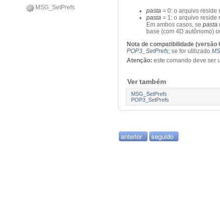
MSG_SetPrefs
pasta
= 0: o arquivo resid
pasta
= 1: o arquivo reside
Em ambos casos, se
pasta
base (com 4D autônomo) ou 
Nota de compatibilidade (versão 6
POP3_SetPrefs
; se for utilizado
MS
Atenção:
este comando deve ser u
Ver também
MSG_SetPrefs
POP3_SetPrefs
anterior
seguido