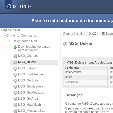
Este é o site histórico da documen
Página Inicial
Página Inicial
4D v20
4D Inte
4D Internet Commands
IC Downloaded Mail
MSG_Delete
Downloading de email,
apresentação
MSG_Charset
MSG_Delete ( nomeArquivo ; past
MSG_Delete
Parâmetro
Ti
MSG_Extract
nomeArquivo
Te
MSG_FindHeader
pasta
Int
MSG_GetBody
Resultado
Int
MSG_GetHeaders
MSG_GetMessage
Descrição
MSG_GetPrefs
O comando
MSG_Delete
apaga um 
MSG_HasAttach
O parâmetro
nomeArquivo
indica 
MSG_MessageSize
é levado em conta baseado em: