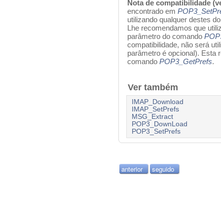
Nota de compatibilidade (ve
encontrado em
POP3_SetPr
utilizando qualquer destes d
Lhe recomendamos que util
parâmetro do comando
POP3
compatibilidade, não será uti
parâmetro é opcional). Esta
comando
POP3_GetPrefs
.
Ver também
IMAP_Download
IMAP_SetPrefs
MSG_Extract
POP3_DownLoad
POP3_SetPrefs
anterior
seguido