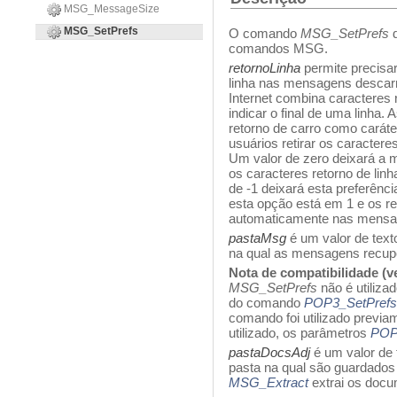
MSG_MessageSize
MSG_SetPrefs
O comando
MSG_SetPrefs
d
comandos MSG.
retornoLinha
permite precisar
linha nas mensagens descar
Internet combina caracteres r
indicar o final de uma linha
retorno de carro como caráte
usuários retirar os caractere
Um valor de zero deixará a m
os caracteres retorno de li
de -1 deixará esta preferênci
esta opção está em 1 e os re
automaticamente nas mensa
pastaMsg
é um valor de texto
na qual as mensagens recup
Nota de compatibilidade (ve
MSG_SetPrefs
não é utiliza
do comando
POP3_SetPrefs
comando foi utilizado previ
utilizado, os parâmetros
POP
pastaDocsAdj
é um valor de 
pasta na qual são guardados
MSG_Extract
extrai os doc