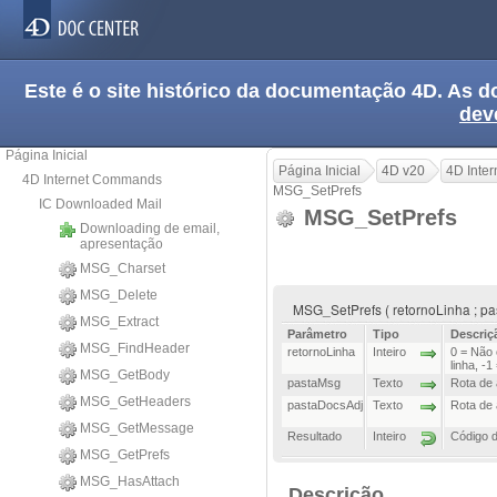
Este é o site histórico da documentação 4D. As
dev
Página Inicial
Página Inicial
4D v20
4D Inte
4D Internet Commands
MSG_SetPrefs
IC Downloaded Mail
MSG_SetPrefs
Downloading de email,
apresentação
MSG_Charset
MSG_Delete
MSG_SetPrefs ( retornoLinha ; pa
MSG_Extract
Parâmetro
Tipo
Descriç
MSG_FindHeader
retornoLinha
Inteiro
0 = Não 
linha, -
MSG_GetBody
pastaMsg
Texto
Rota de
MSG_GetHeaders
pastaDocsAdj
Texto
Rota de 
MSG_GetMessage
Resultado
Inteiro
Código d
MSG_GetPrefs
MSG_HasAttach
Descrição