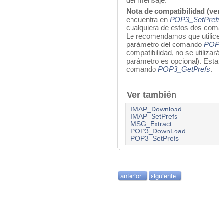
del mensaje.
Nota de compatibilidad (ver
encuentra en
POP3_SetPref
cualquiera de estos dos com
Le recomendamos que utilic
parámetro del comando
POP
compatibilidad, no se utilizar
parámetro es opcional). Esta
comando
POP3_GetPrefs
.
Ver también
IMAP_Download
IMAP_SetPrefs
MSG_Extract
POP3_DownLoad
POP3_SetPrefs
anterior
siguiente