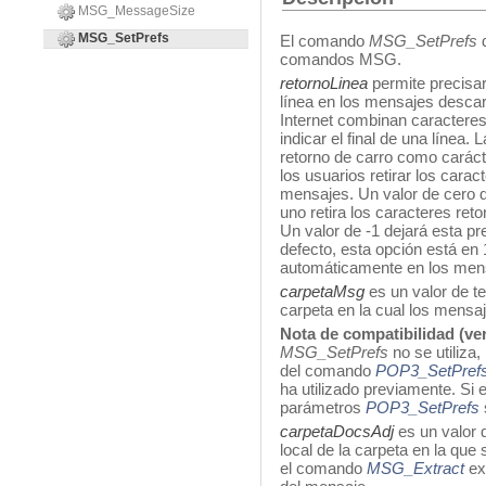
MSG_MessageSize
MSG_SetPrefs
El comando
MSG_SetPrefs
d
comandos MSG.
retornoLinea
permite precisar
línea en los mensajes desca
Internet combinan caracteres 
indicar el final de una línea
retorno de carro como carácte
los usuarios retirar los carac
mensajes. Un valor de cero de
uno retira los caracteres ret
Un valor de -1 dejará esta pre
defecto, esta opción está en 
automáticamente en los men
carpetaMsg
es un valor de te
carpeta en la cual los mensa
Nota de compatibilidad (ver
MSG_SetPrefs
no se utiliza
del comando
POP3_SetPref
ha utilizado previamente. Si
parámetros
POP3_SetPrefs
carpetaDocsAdj
es un valor 
local de la carpeta en la que
el comando
MSG_Extract
ex