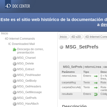
Este es el sitio web histórico de la documentación
a
de
Inicio
Inicio
4D v20
4D Internet Co
4D Internet Commands
IC Downloaded Mail
MSG_SetPrefs
Descarga de correo,
presentación
MSG_Charset
MSG_Delete
MSG_SetPrefs ( retornoLinea ; ca
MSG_Extract
Parámetro
Tipo
Desc
MSG_FindHeader
retornoLinea
Entero
0 = N
línea
MSG_GetBody
carpetaMsg
Texto
Ruta 
MSG_GetHeaders
carpetaDocsAdj
Texto
Ruta 
cambi
MSG_GetMessage
resultado
Entero
Códig
MSG_GetPrefs
MSG_HasAttach
Descripción