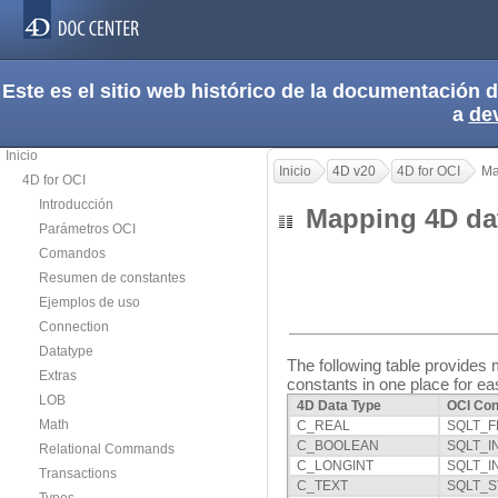
Este es el sitio web histórico de la documentación
a
de
Inicio
Inicio
4D v20
4D for OCI
Ma
4D for OCI
Introducción
Mapping 4D da
Parámetros OCI
Comandos
Resumen de constantes
Ejemplos de uso
Connection
Datatype
The following table provide
Extras
constants in one place for ea
LOB
4D Data Type
OCI Con
Math
C_REAL
SQLT_F
C_BOOLEAN
SQLT_I
Relational Commands
C_LONGINT
SQLT_I
Transactions
C_TEXT
SQLT_S