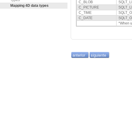
Types
C_BLOB
SQLT_L
Mapping 4D data types
C_PICTURE
SQLT_L
C_TIME
SQLT_
C_DATE
SQLT_
*When u
anterior
siguiente