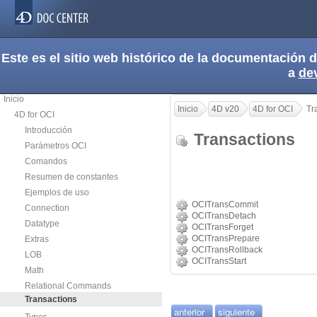
Este es el sitio web histórico de la documentación
a
de
Inicio
Inicio
4D v20
4D for OCI
Tr
4D for OCI
Introducción
Transactions
Parámetros OCI
Comandos
Resumen de constantes
Ejemplos de uso
OCITransCommit
Connection
OCITransDetach
Datatype
OCITransForget
OCITransPrepare
Extras
OCITransRollback
LOB
OCITransStart
Math
Relational Commands
Transactions
anterior
siguiente