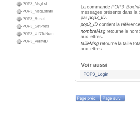
POP3_MsgLst
La commande
POP3_BoxInf
POP3_MsgLstInfo
messages présents dans la bo
par
pop3_ID
.
POP3_Reset
pop3_ID
contient la référenc
POP3_SetPrefs
nombreMsg
retourne le nom
POP3_UIDToNum
aux lettres.
POP3_VerifyID
tailleMsg
retourne la taille t
aux lettres.
Voir aussi
POP3_Login
Page préc.
Page suiv.