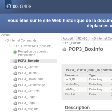
Vous êtes sur le site Web historique de la doc
déplacées 
Accueil
Accueil
4D v20
4D Internet 
4D Internet Commands
POP3_BoxInfo
IC POP3 Review Mail (obsolète)
POP3_BoxInfo
Réception de courrier,
Présentation
POP3_BoxInfo
POP3_Charset
POP3_BoxInfo ( pop3_ID ; nombreM
POP3_Delete
Paramètre
Type
POP3_DownLoad
pop3_ID
Entier long
nombreMsg
Entier long
POP3_GetMessage
tailleMsg
Entier long
POP3_GetPrefs
Résultat
Entier
POP3_Login
POP3_Logout
Description
POP3_MsgInfo