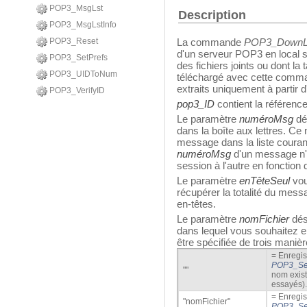
POP3_MsgLst
Description
POP3_MsgLstInfo
POP3_Reset
La commande
POP3_DownL
d'un serveur POP3 en local 
POP3_SetPrefs
des fichiers joints ou dont la 
POP3_UIDToNum
téléchargé avec cette comman
extraits uniquement à partir
POP3_VerifyID
pop3_ID
contient la référenc
Le paramètre
numéroMsg
dé
dans la boîte aux lettres. Ce
message dans la liste couran
numéroMsg
d'un message n'es
session à l'autre en fonction
Le paramètre
enTêteSeul
vou
récupérer la totalité du mes
en-têtes.
Le paramètre
nomFichier
dés
dans lequel vous souhaitez e
être spécifiée de trois manièr
= Enregist
POP3_Se
""
nom exist
essayés).
= Enregist
"nomFichier"
POP3_Se