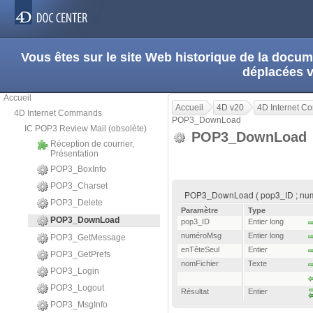
Vous êtes sur le site Web historique de la doc
déplacées 
Accueil
Accueil
4D v20
4D Internet 
4D Internet Commands
POP3_DownLoad
IC POP3 Review Mail (obsolète)
POP3_DownLoad
Réception de courrier,
Présentation
POP3_BoxInfo
POP3_Charset
POP3_DownLoad ( pop3_ID ; numér
POP3_Delete
Paramètre
Type
POP3_DownLoad
pop3_ID
Entier long
numéroMsg
Entier long
POP3_GetMessage
enTêteSeul
Entier
POP3_GetPrefs
nomFichier
Texte
POP3_Login
POP3_Logout
Résultat
Entier
POP3_MsgInfo