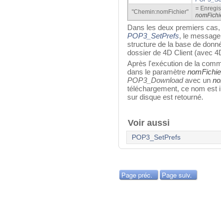
= Enregist
"Chemin:nomFichier"
nomFichi
Dans les deux premiers cas, 
POP3_SetPrefs
, le message 
structure de la base de don
dossier de 4D Client (avec 4
Après l'exécution de la comma
dans le paramètre
nomFichie
POP3_Download
avec un
no
téléchargement, ce nom est i
sur disque est retourné.
Voir aussi
POP3_SetPrefs
Page préc.
Page suiv.