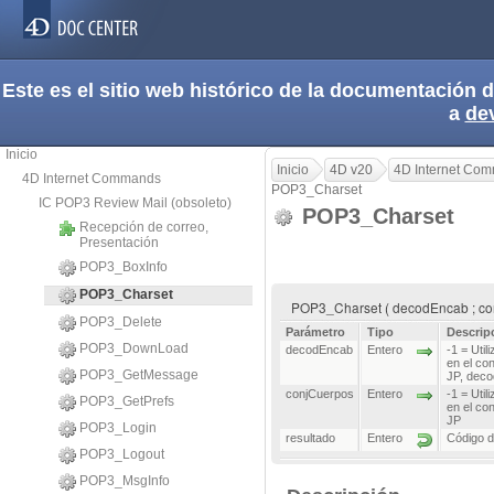
Este es el sitio web histórico de la documentación
a
de
Inicio
Inicio
4D v20
4D Internet Co
4D Internet Commands
POP3_Charset
IC POP3 Review Mail (obsoleto)
POP3_Charset
Recepción de correo,
Presentación
POP3_BoxInfo
POP3_Charset
POP3_Charset ( decodEncab ; con
POP3_Delete
Parámetro
Tipo
Descrip
POP3_DownLoad
decodEncab
Entero
-1 = Util
en el co
POP3_GetMessage
JP, deco
conjCuerpos
Entero
-1 = Util
POP3_GetPrefs
en el co
JP
POP3_Login
resultado
Entero
Código d
POP3_Logout
POP3_MsgInfo