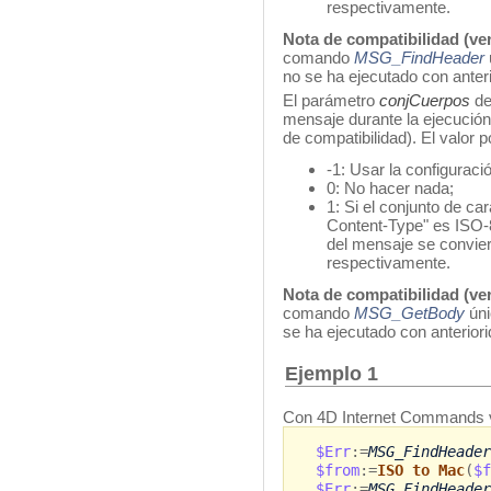
respectivamente.
Nota de compatibilidad (ver
comando
MSG_FindHeader
no se ha ejecutado con anteri
El parámetro
conjCuerpos
de
mensaje durante la ejecuci
de compatibilidad). El valor p
-1: Usar la configuració
0: No hacer nada;
1: Si el conjunto de c
Content-Type" es ISO-8
del mensaje se convier
respectivamente.
Nota de compatibilidad (ver
comando
MSG_GetBody
úni
se ha ejecutado con anteriori
Ejemplo 1
Con 4D Internet Commands v
$Err
:=
MSG_FindHeader
$from
:=
ISO to Mac
(
$f
$Err
:=
MSG_FindHeader