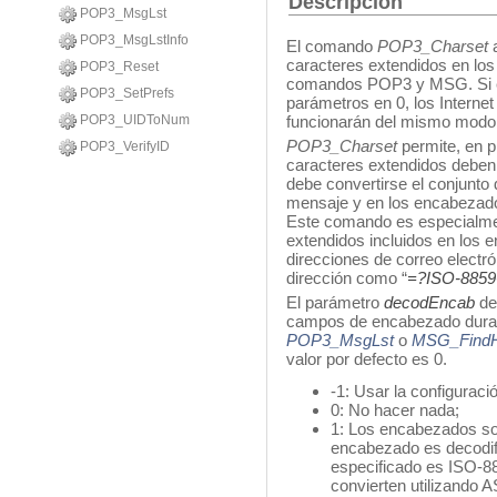
Descripción
POP3_MsgLst
POP3_MsgLstInfo
El comando
POP3_Charset
a
caracteres extendidos en lo
POP3_Reset
comandos POP3 y MSG. Si es
POP3_SetPrefs
parámetros en 0, los Interne
POP3_UIDToNum
funcionarán del mismo modo q
POP3_Charset
permite, en p
POP3_VerifyID
caracteres extendidos deben 
debe convertirse el conjunto 
mensaje y en los encabezad
Este comando es especialment
extendidos incluidos en los 
direcciones de correo electró
dirección como “
=?ISO-8859
El parámetro
decodEncab
def
campos de encabezado duran
POP3_MsgLst
o
MSG_FindH
valor por defecto es 0.
-1: Usar la configuració
0: No hacer nada;
1: Los encabezados son
encabezado es decodifi
especificado es ISO-8
convierten utilizando 