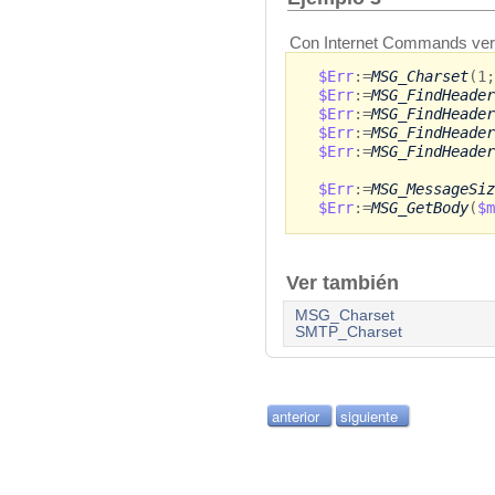
Con Internet Commands vers
$Err
:=
MSG_Charset
(1;
$Err
:=
MSG_FindHeader
$Err
:=
MSG_FindHeader
$Err
:=
MSG_FindHeader
$Err
:=
MSG_FindHeader
$Err
:=
MSG_MessageSiz
$Err
:=
MSG_GetBody
(
$m
Ver también
MSG_Charset
SMTP_Charset
anterior
siguiente