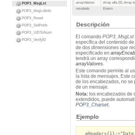
arrayValores
Array alfa 2D
,
Array t
POP3_MsgLst
resultado
Entero
POP3_MsgLstInfo
POP3_Reset
Descripción
POP3_SetPrefs
POP3_UIDToNum
El comando
POP3_MsgLst
POP3_VerifyID
específica del contenido d
de dos dimensiones que re
especificado en
arrayEnca
tendrá un array correspondi
arrayValores
.
Este comando permite al usu
la lista de mensajes. Este 
de los encabezados, no se p
de un mensaje.
Nota:
los encabezados de c
extendidos, puede automati
POP3_Charset
.
Ejemplo
aHeaders{1}:="Date