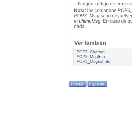
-- Ningún código de error s
Nota:
los comandos
POP3_
POP3_MsgLst
no devuelven
el
ultimoMsg
. En caso de q
nada.
Ver también
POP3_Charset
POP3_MsgInfo
POP3_MsgLstInfo
anterior
siguiente