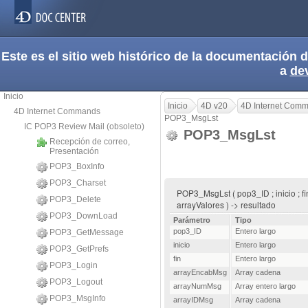
Este es el sitio web histórico de la documentación
a
de
Inicio
Inicio
4D v20
4D Internet Com
4D Internet Commands
POP3_MsgLst
IC POP3 Review Mail (obsoleto)
POP3_MsgLst
Recepción de correo,
Presentación
POP3_BoxInfo
POP3_Charset
POP3_MsgLst ( pop3_ID ; inicio ; f
POP3_Delete
arrayValores ) -> resultado
POP3_DownLoad
Parámetro
Tipo
pop3_ID
Entero largo
POP3_GetMessage
inicio
Entero largo
POP3_GetPrefs
fin
Entero largo
POP3_Login
arrayEncabMsg
Array cadena
POP3_Logout
arrayNumMsg
Array entero largo
POP3_MsgInfo
arrayIDMsg
Array cadena