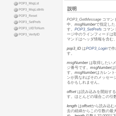
POP3_MsgLst
説明
POP3_MsgLstInfo
POP3_Reset
POP3_GetMessage
コマン
POP3_SetPrefs
中、
msgNumber
で指定した
POP3_UIDToNum
す。
POP3_SetPrefs
コマン
ージ中のラインフィードは
POP3_VerifyID
マンドはヘッダ情報を含む
pop3_ID
は
POP3_Login
で作
す。
msgNumber
は取得したいメ
ジ番号です。
msgNumber
は
す。
msgNumber
はカレント
ンが異なればそのメッセー
るかもしれません。
offset
は読み込みを開始する
す。ほとんどの場合この引
length
は
offset
から読み込む
去の経緯からこの引数の最大
め、
length
引数も32,00