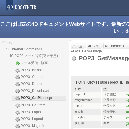
ここは旧式の4DドキュメントWebサイトです。最新
い→
d
ホーム
4D v20
4D Internet C
ホーム
4D Internet Commands
POP3_GetMessage
IC POP3 メール閲覧(廃止予定)
POP3_GetMessa
メール受信 - 概要
POP3_BoxInfo
POP3_Charset
POP3_GetMessage ( pop3_ID ; msg
POP3_Delete
引数
型
POP3_DownLoad
pop3_ID
倍長整数
POP3_GetMessage
msgNumber
倍長整数
POP3_GetPrefs
offset
倍長整数
length
倍長整数
POP3_Login
msgText
テキスト
POP3_Logout
戻り値
整数
POP3_MsgInfo