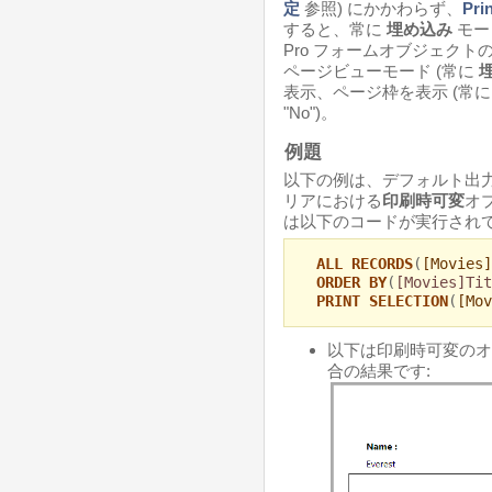
定
参照) にかかわらず、
Pri
すると、常に
埋め込み
モー
Pro フォームオブジェク
ページビューモード (常に
表示、ページ枠を表示 (常に 
"No")。
例題
以下の例は、デフォルト出力フォ
リアにおける
印刷時可変
オ
は以下のコードが実行されて
ALL RECORDS
(
[Movies]
ORDER BY
(
[Movies]Tit
PRINT SELECTION
(
[Mov
以下は印刷時可変のオ
合の結果です: