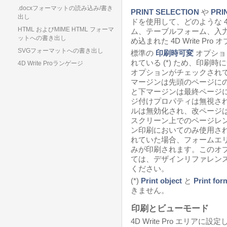
.docxフォーマットの読み込み/書き
PRINT SELECTION
や
PRI
出し
ドを使用して、どのような 
HTML およびMIME HTML フォーマ
ム、テーブルフォーム、入
ットへの書き出し
め込まれた 4D Write 
SVGフォーマットへの書き出し
標準の
印刷時可変
オプション
れている (*) ため、印刷
4D Write Proランゲージ
オプションがチェックされて
マージンは先頭のページにの
と下マージンは最終ページ
ジ付けプロパティは無視さ
ルは無効化され、改ページは
スクリーン上でのページレ
ン印刷においてのみ使用され
れていた場合、フォームエ
みが印刷されます。このオ
ては、デザインリファレンス
ください。
(*)
Print object
と
Print for
きません。
印刷とビューモード
4D Write Pro エリアに設定