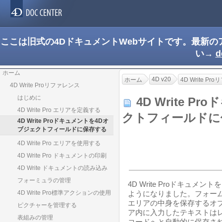
ここは旧式の4DドキュメントWebサイトです。最新
い→
d
ホーム
4D v20
ホーム
4D Write P
4D Write Proリファレンス
はじめに
4D Write 
4D Write Pro エリアを定義する
クトフィールド
4D Write Proドキュメントを4Dオ
ブジェクトフィールドに保存する
4D Write Pro エリアを使用する
4D Write Pro ドキュメントの印刷
4D Write ドキュメントの読み込み
フォーミュラの管理
4D Write Proドキュ
4D Write Pro標準アクションの使用
ようになりました。フォーム内に
エリアの中身を保存するオ
ピクチャーを管理する
ア内に入力したテキストは
表組みの管理
コードへと自動的に保存さ