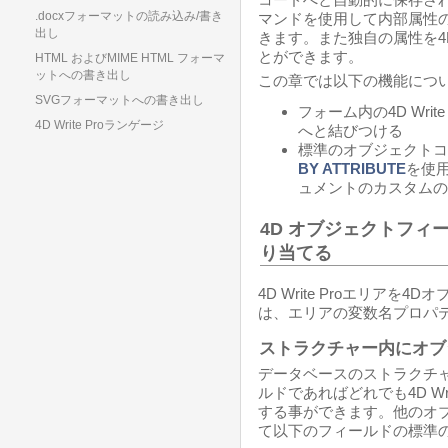
.docxフォーマットの読み込み/書き
マンドを使用して内部属性
出し
きます。また独自の属性を4D 
とができます。
HTML およびMIME HTML フォーマ
ットへの書き出し
この章では以下の機能につい
SVGフォーマットへの書き出し
フォーム内の4D Wri
4D Write Proランゲージ
へと結びつける
標準のオブジェクトコ
BY ATTRIBUTE
を使用
ュメントのカスタムの
4D オブジェクトフィール
り当てる
4D Write Proエリア
は、エリアの変数名プロパ
ストラクチャー内にオブ
データベースのストラクチ
ルドであればどれでも4D Wr
する事ができます。他のオ
て以下のフィールドの標準