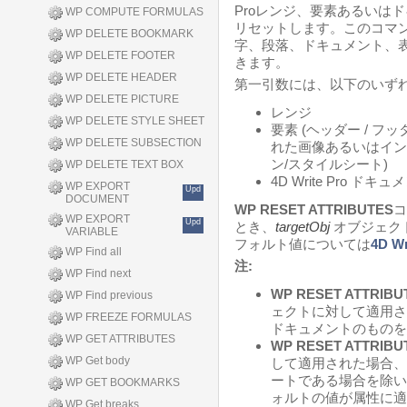
Proレンジ、要素あるいは
WP COMPUTE FORMULAS
リセットします。このコマンドは
WP DELETE BOOKMARK
字、段落、ドキュメント、
WP DELETE FOOTER
きます。
WP DELETE HEADER
第一引数には、以下のいずれ
WP DELETE PICTURE
レンジ
WP DELETE STYLE SHEET
要素 (ヘッダー / フッタ
WP DELETE SUBSECTION
れた画像あるいはインラ
ン/スタイルシート)
WP DELETE TEXT BOX
4D Write Pro ドキュ
WP EXPORT
Upd
DOCUMENT
WP RESET ATTRIBUTES
コ
WP EXPORT
Upd
とき、
targetObj
オブジェク
VARIABLE
フォルト値については
4D W
WP Find all
注:
WP Find next
WP RESET ATTRIBU
WP Find previous
ェクトに対して適用さ
WP FREEZE FORMULAS
ドキュメントのものを
WP GET ATTRIBUTES
WP RESET ATTRIBU
WP Get body
して適用された場合、
ートである場合を除い
WP GET BOOKMARKS
ォルトの値が属性に適
WP Get breaks