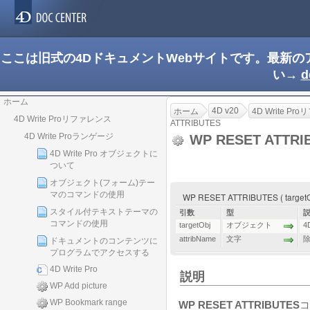
ここは旧式の4DドキュメントWebサイトです。最新
い→
d
ホーム
4D v20
ホーム
4D Write P
4D Write Proリファレンス
ATTRIBUTES
4D Write Proランゲージ
WP RESET ATTRI
4D Write Pro オブジェクトに
ついて
オブジェクト(フォーム)テー
マのコマンドの使用
WP RESET ATTRIBUTES ( targetObj 
スタイル付テキストテーマの
引数
型
コマンドの使用
targetObj
オブジェクト
4
attribName
文字
ドキュメントのコンテンツに
プログラムでアクセスする
4D Write Pro
説明
WP Add picture
WP Bookmark range
WP RESET ATTRIBUTES
コ