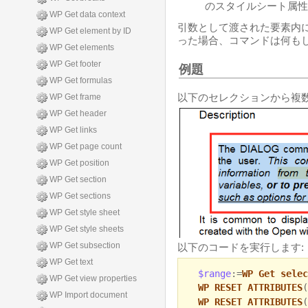
のスタイルシート属性
WP Get data context
引数として渡された要素内
WP Get element by ID
った場合、コマンドは何も
WP Get elements
WP Get footer
例題
WP Get formulas
以下のセレクションから複
WP Get frame
WP Get header
WP Get links
WP Get page count
WP Get position
WP Get section
WP Get sections
WP Get style sheet
WP Get style sheets
WP Get subsection
以下のコードを実行します:
WP Get text
$range
:=
WP Get selec
WP Get view properties
WP RESET ATTRIBUTES
(
WP Import document
WP RESET ATTRIBUTES
(