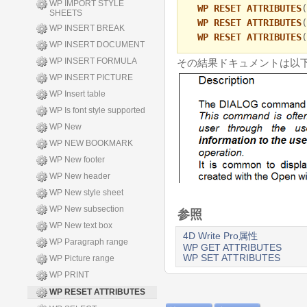
WP IMPORT STYLE
WP RESET ATTRIBUTES
(
SHEETS
WP RESET ATTRIBUTES
(
WP INSERT BREAK
WP RESET ATTRIBUTES
(
WP INSERT DOCUMENT
WP INSERT FORMULA
その結果ドキュメントは以下
WP INSERT PICTURE
WP Insert table
WP Is font style supported
WP New
WP NEW BOOKMARK
WP New footer
WP New header
WP New style sheet
WP New subsection
参照
WP New text box
4D Write Pro属性
WP Paragraph range
WP GET ATTRIBUTES
WP SET ATTRIBUTES
WP Picture range
WP PRINT
WP RESET ATTRIBUTES