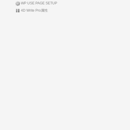
WP USE PAGE SETUP
4D Write Pro属性