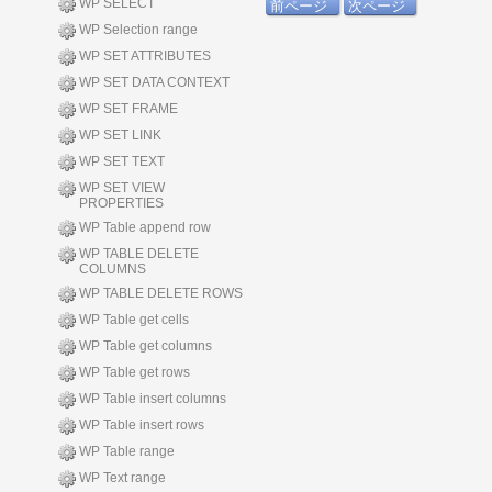
WP SELECT
前ページ
次ページ
WP Selection range
WP SET ATTRIBUTES
WP SET DATA CONTEXT
WP SET FRAME
WP SET LINK
WP SET TEXT
WP SET VIEW
PROPERTIES
WP Table append row
WP TABLE DELETE
COLUMNS
WP TABLE DELETE ROWS
WP Table get cells
WP Table get columns
WP Table get rows
WP Table insert columns
WP Table insert rows
WP Table range
WP Text range